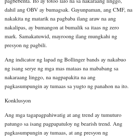
pagbebenta. Ito ay totoo lalo na sa nakaraang linggo,
dahil ang OBV ay bumagsak. Gayunpaman, ang CMF, na
nakakita ng matarik na pagbaba ilang araw na ang
nakalipas, ay bumangon at bumalik sa itaas ng zero
mark. Samakatuwid, mayroong ilang mungkahi ng
presyon ng pagbili.
Ang indicator ng lapad ng Bollinger bands ay nakabuo
ng isang serye ng mga mas mataas na mababang sa
nakaraang linggo, na nagpapakita na ang
pagkasumpungin ay tumaas sa yugto ng panahon na ito.
Konklusyon
Ang mga tagapagpahiwatig at ang trend ay tumuturo
patungo sa isang pagpapatuloy ng bearish trend. Ang
pagkasumpungin ay tumaas, at ang presyon ng