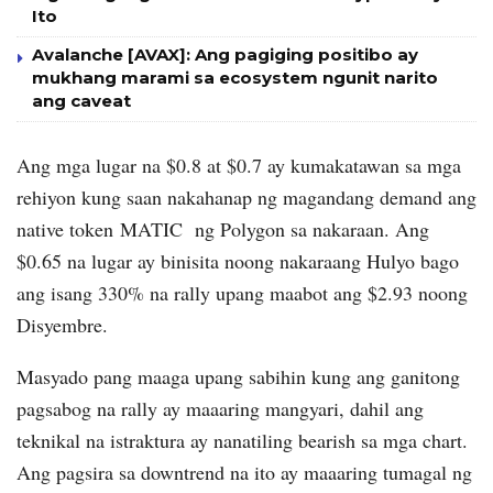
Ito
Avalanche [AVAX]: Ang pagiging positibo ay
mukhang marami sa ecosystem ngunit narito
ang caveat
Ang mga lugar na $0.8 at $0.7 ay kumakatawan sa mga
rehiyon kung saan nakahanap ng magandang demand ang
native token MATIC ng Polygon sa nakaraan. Ang
$0.65 na lugar ay binisita noong nakaraang Hulyo bago
ang isang 330% na rally upang maabot ang $2.93 noong
Disyembre.
Masyado pang maaga upang sabihin kung ang ganitong
pagsabog na rally ay maaaring mangyari, dahil ang
teknikal na istraktura ay nanatiling bearish sa mga chart.
Ang pagsira sa downtrend na ito ay maaaring tumagal ng