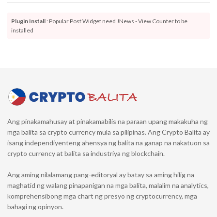
Plugin Install
: Popular Post Widget need JNews - View Counter to be
installed
Ang pinakamahusay at pinakamabilis na paraan upang makakuha ng
mga balita sa crypto currency mula sa pilipinas. Ang Crypto Balita ay
isang independiyenteng ahensya ng balita na ganap na nakatuon sa
crypto currency at balita sa industriya ng blockchain.
Ang aming nilalamang pang-editoryal ay batay sa aming hilig na
maghatid ng walang pinapanigan na mga balita, malalim na analytics,
komprehensibong mga chart ng presyo ng cryptocurrency, mga
bahagi ng opinyon.