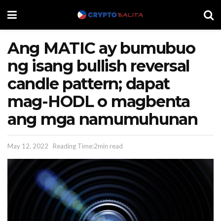
Ang MATIC ay bumubuo
ng isang bullish reversal
candle pattern; dapat
mag-HODL o magbenta
ang mga namumuhunan
May 12, 2022
Reading Time:2min read