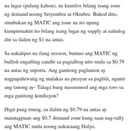
na lugar (pulang kahon), na kumilos bilang isang zone
ng demand noong Setyembre at Oktubre. Bukod dito,
sinubukan ng MATIC ang zone na ito upang
kumpirmahin ito bilang isang lugar ng supply at nahulog
din sa ilalim ng $1 na antas.
Sa nakalipas na ilang session, bumuo ang MATIC ng
bullish engulfing candle sa pagtalbog nito mula sa $0.79
na antas ng suporta. Ang ganitong paglamon ay
nagpapahiwatig ng malakas na presyur sa pagbili, ngunit
ang tanong ay- Talaga bang masusunod ang mga toro sa
mga ganitong kondisyon?
Higit pang timog, sa ilalim ng $0.79 na antas ay
matatagpuan ang $0.7 demand zone kung saan nag-rally
ang MATIC mula noong nakaraang Hulyo.