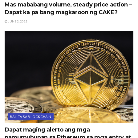
Mas mababang volume, steady price action –
Dapat ka pa bang magkaroon ng CAKE?
JUNE 2, 2022
BALITA SA BLOCKCHAIN
Dapat maging alerto ang mga
namumuhunan sa Ethereum sa mga entry at