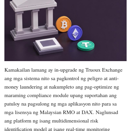
Kamakailan lamang ay in-upgrade ng Truoux Exchange
ang mga sistema nito sa pagkontrol ng peligro at anti-
money laundering at nakumpleto ang pag-optimize ng
maraming compliance module upang suportahan ang
patuloy na pagsulong ng mga aplikasyon nito para sa
mga lisensya ng Malaysian RMO at DAX. Naglunsad
ang platform ng isang multidimensional risk
identification model at isang real-time monitoring