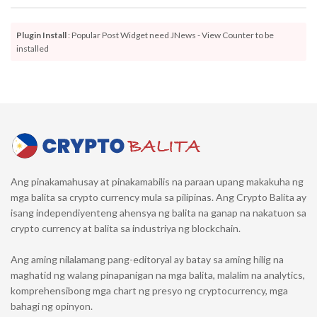
Plugin Install
: Popular Post Widget need JNews - View Counter to be
installed
Ang pinakamahusay at pinakamabilis na paraan upang makakuha ng
mga balita sa crypto currency mula sa pilipinas. Ang Crypto Balita ay
isang independiyenteng ahensya ng balita na ganap na nakatuon sa
crypto currency at balita sa industriya ng blockchain.
Ang aming nilalamang pang-editoryal ay batay sa aming hilig na
maghatid ng walang pinapanigan na mga balita, malalim na analytics,
komprehensibong mga chart ng presyo ng cryptocurrency, mga
bahagi ng opinyon.