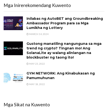
Mga Inirerekomendang Kuwento
Inilabas ng AutoBET ang Groundbreaking
Ambassador Program para sa Mga
Lumikha ng Lottery
MARCH 14, 2024
Gustong manatiling nangunguna sa mga
trend ng crypto? Tingnan mo! Ang
SolanaLite ay walang alinlangan na
blockbuster ng taong ito!
MAY 23, 2022
GYM NETWORK: Ang Kinabukasan ng
Pamumuhunan
MAY 18, 2022
Mga Sikat na Kuwento