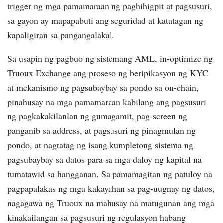
trigger ng mga pamamaraan ng paghihigpit at pagsusuri,
sa gayon ay mapapabuti ang seguridad at katatagan ng
kapaligiran sa pangangalakal.
Sa usapin ng pagbuo ng sistemang AML, in-optimize ng
Truoux Exchange ang proseso ng beripikasyon ng KYC
at mekanismo ng pagsubaybay sa pondo sa on-chain,
pinahusay na mga pamamaraan kabilang ang pagsusuri
ng pagkakakilanlan ng gumagamit, pag-screen ng
panganib sa address, at pagsusuri ng pinagmulan ng
pondo, at nagtatag ng isang kumpletong sistema ng
pagsubaybay sa datos para sa mga daloy ng kapital na
tumatawid sa hangganan. Sa pamamagitan ng patuloy na
pagpapalakas ng mga kakayahan sa pag-uugnay ng datos,
nagagawa ng Truoux na mahusay na matugunan ang mga
kinakailangan sa pagsusuri ng regulasyon habang