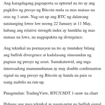
Ang karagdagang pagsuporta sa uptrend na ito ay ang
pagkilos ng presyo ng Bitcoin mula sa mas mataas na
oras ng 1-araw. Nag-set up ang BTC ng dalawang
natatanging lower low noong 22 January at 11 May,
habang ang relative strength index ay lumikha ng mas
mataas na lows, na nagpapakita ng divergence.
Ang teknikal na pormasyon na ito ay tinutukoy bilang
ang bullish divergence at kadalasang sinusundan ng
pagtaas ng presyo ng asset. Samakatuwid, ang mga
interesadong mamumuhunan ay may double confirmation
signal na ang presyo ng Bitcoin ay handa na para sa
isang mabilis na run-up.
Pinagmulan: TradingView, BTC/USDT 1-araw na chart
Habang ang mga teknikal ay nagpi-print ng bullish signal