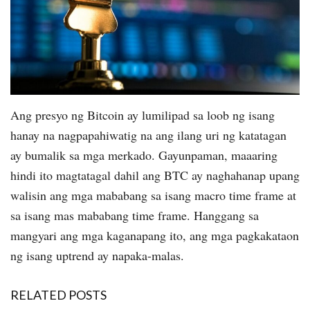
Ang presyo ng Bitcoin ay lumilipad sa loob ng isang
hanay na nagpapahiwatig na ang ilang uri ng katatagan
ay bumalik sa mga merkado. Gayunpaman, maaaring
hindi ito magtatagal dahil ang BTC ay naghahanap upang
walisin ang mga mababang sa isang macro time frame at
sa isang mas mababang time frame. Hanggang sa
mangyari ang mga kaganapang ito, ang mga pagkakataon
ng isang uptrend ay napaka-malas.
RELATED POSTS