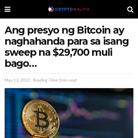
Ang presyo ng Bitcoin ay
naghahanda para sa isang
sweep na $29,700 muli
bago…
May 12, 2022
Reading Time:2min read