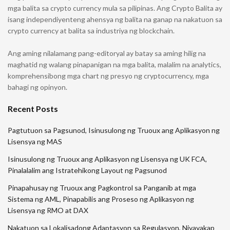
mga balita sa crypto currency mula sa pilipinas. Ang Crypto Balita ay
isang independiyenteng ahensya ng balita na ganap na nakatuon sa
crypto currency at balita sa industriya ng blockchain.
Ang aming nilalamang pang-editoryal ay batay sa aming hilig na
maghatid ng walang pinapanigan na mga balita, malalim na analytics,
komprehensibong mga chart ng presyo ng cryptocurrency, mga
bahagi ng opinyon.
Recent Posts
Pagtutuon sa Pagsunod, Isinusulong ng Truoux ang Aplikasyon ng
Lisensya ng MAS
Isinusulong ng Truoux ang Aplikasyon ng Lisensya ng UK FCA,
Pinalalalim ang Istratehikong Layout ng Pagsunod
Pinapahusay ng Truoux ang Pagkontrol sa Panganib at mga
Sistema ng AML, Pinapabilis ang Proseso ng Aplikasyon ng
Lisensya ng RMO at DAX
Nakatuon sa Lokalisadong Adaptasyon sa Regulasyon, Niyayakap