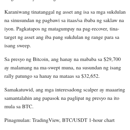
Karaniwang tinatanggal ng asset ang isa sa mga sukdulan
na sinusundan ng pagbawi sa itaas/sa ibaba ng saklaw na
iyon. Pagkatapos ng matagumpay na pag-recover, tina-
target ng asset ang iba pang sukdulan ng range para sa
isang sweep.
Sa presyo ng Bitcoin, ang hanay na mababa sa $29,700
ay malamang na ma-swept muna, na susundan ng isang
rally patungo sa hanay na mataas sa $32,652.
Samakatuwid, ang mga interesadong scalper ay maaaring
samantalahin ang papasok na paglipat ng presyo na ito
mula sa BTC.
Pinagmulan: TradingView, BTC/USDT 1-hour chart