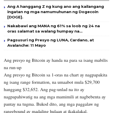
Ang A hanggang Z ng kung ano ang kailangang
ingatan ng mga namumuhunan ng Dogecoin
[DOGE].
Nakabawi ang MANA ng 61% sa loob ng 24 na
oras salamat sa walang humpay na…
Pagsusuri ng Presyo ng LUNA, Cardano, at
Avalanche: 11 Mayo
Ang presyo ng Bitcoin ay handa na para sa isang mabilis
na run-up
Ang presyo ng Bitcoin sa 1-oras na chart ay nagpapakita
ng isang range formation, na umaabot mula $29,700
hanggang $32,652. Ang pag-unlad na ito ay
nagpapahiwatig na ang mga mamimili at nagbebenta ay
pantay na tugma. Bukod dito, ang mga paggalaw ng
rangebound ay madaling hulaan at ikakalakal.