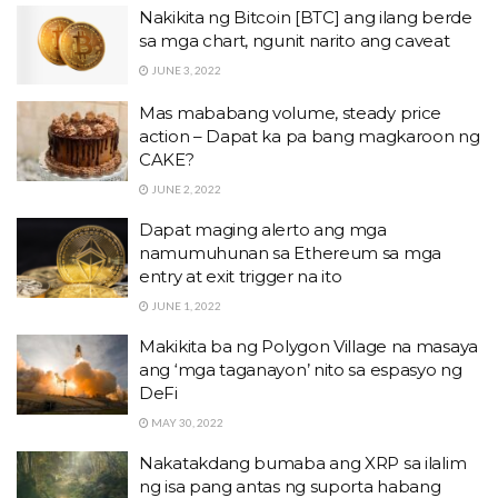
Nakikita ng Bitcoin [BTC] ang ilang berde
sa mga chart, ngunit narito ang caveat
JUNE 3, 2022
Mas mababang volume, steady price
action – Dapat ka pa bang magkaroon ng
CAKE?
JUNE 2, 2022
Dapat maging alerto ang mga
namumuhunan sa Ethereum sa mga
entry at exit trigger na ito
JUNE 1, 2022
Makikita ba ng Polygon Village na masaya
ang ‘mga taganayon’ nito sa espasyo ng
DeFi
MAY 30, 2022
Nakatakdang bumaba ang XRP sa ilalim
ng isa pang antas ng suporta habang