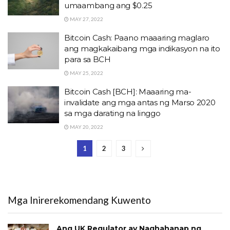
umaambang ang $0.25
MAY 27, 2022
Bitcoin Cash: Paano maaaring maglaro
ang magkakaibang mga indikasyon na ito
para sa BCH
MAY 25, 2022
Bitcoin Cash [BCH]: Maaaring ma-
invalidate ang mga antas ng Marso 2020
sa mga darating na linggo
MAY 20, 2022
1
2
3
Mga Inirerekomendang Kuwento
Ang UK Regulator ay Naghahanap ng