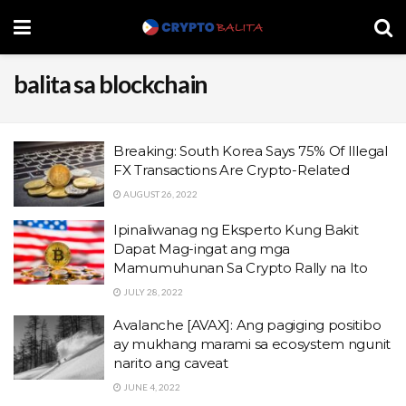
balita sa blockchain
Breaking: South Korea Says 75% Of Illegal
FX Transactions Are Crypto-Related
AUGUST 26, 2022
Ipinaliwanag ng Eksperto Kung Bakit
Dapat Mag-ingat ang mga
Mamumuhunan Sa Crypto Rally na Ito
JULY 28, 2022
Avalanche [AVAX]: Ang pagiging positibo
ay mukhang marami sa ecosystem ngunit
narito ang caveat
JUNE 4, 2022