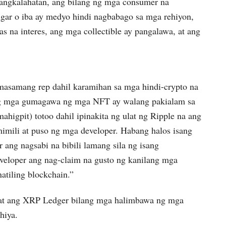
 pangkalahatan, ang bilang ng mga consumer na
gar o iba ay medyo hindi nagbabago sa mga rehiyon,
 na interes, ang mga collectible ay pangalawa, at ang
asamang rep dahil karamihan sa mga hindi-crypto na
g mga gumagawa ng mga NFT ay walang pakialam sa
ahigpit) totoo dahil ipinakita ng ulat ng Ripple na ang
imili at puso ng mga developer. Habang halos isang
ang nagsabi na bibili lamang sila ng isang
veloper ang nag-claim na gusto ng kanilang mga
atiling blockchain.”
, at ang XRP Ledger bilang mga halimbawa ng mga
hiya.