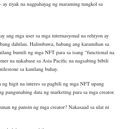
– ay tiyak na nagpahayag ng maraming tungkol sa
 ay ang mga user sa mga internasyonal na rehiyon ay
 ibang dahilan. Halimbawa, habang ang karamihan sa
ilang bumili ng mga NFT para sa isang “functional na
omer na nakabase sa Asia Pacific na nagsabing bibili
ilestone sa kanilang buhay.
g higit na interes sa pagbili ng mga NFT upang
ang pangunahing data ng marketing para sa mga creator.
unan ng pansin ng mga creator? Nakasaad sa ulat ni