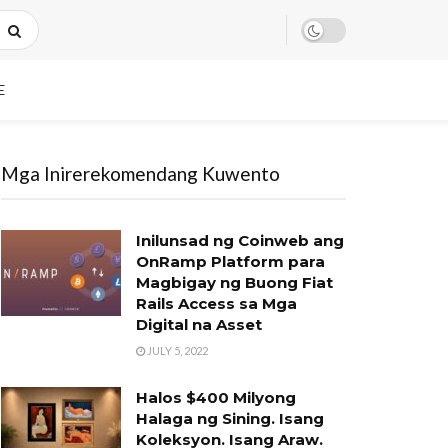
E
Mga Inirerekomendang Kuwento
Inilunsad ng Coinweb ang
OnRamp Platform para
Magbigay ng Buong Fiat
Rails Access sa Mga
Digital na Asset
JULY 5, 2022
Halos $400 Milyong
Halaga ng Sining. Isang
Koleksyon. Isang Araw.