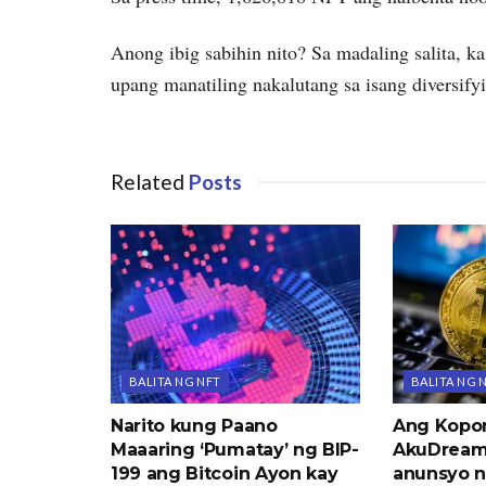
Anong ibig sabihin nito? Sa madaling salita, 
upang manatiling nakalutang sa isang diversify
Related
Posts
BALITA NG NFT
BALITA NG 
Narito kung Paano
Ang Kopo
Maaaring ‘Pumatay’ ng BIP-
AkuDream
199 ang Bitcoin Ayon kay
anunsyo n