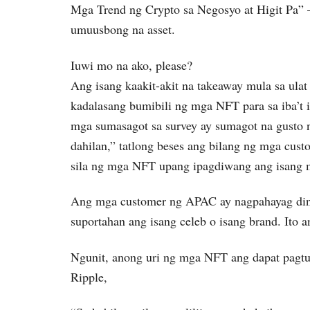
Mga Trend ng Crypto sa Negosyo at Higit Pa” 
umuusbong na asset.
Iuwi mo na ako, please?
Ang isang kaakit-akit na takeaway mula sa ulat
kadalasang bumibili ng mga NFT para sa iba’t
mga sumasagot sa survey ay sumagot na gusto n
dahilan,” tatlong beses ang bilang ng mga cust
sila ng mga NFT upang ipagdiwang ang isang m
Ang mga customer ng APAC ay nagpahayag din n
suportahan ang isang celeb o isang brand. Ito 
Ngunit, anong uri ng mga NFT ang dapat pagtu
Ripple,