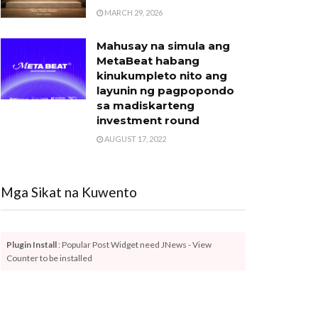
MARCH 29, 2026
Mahusay na simula ang
MetaBeat habang
kinukumpleto nito ang
layunin ng pagpopondo
sa madiskarteng
investment round
AUGUST 17, 2022
Mga Sikat na Kuwento
Plugin Install
: Popular Post Widget need JNews - View
Counter to be installed