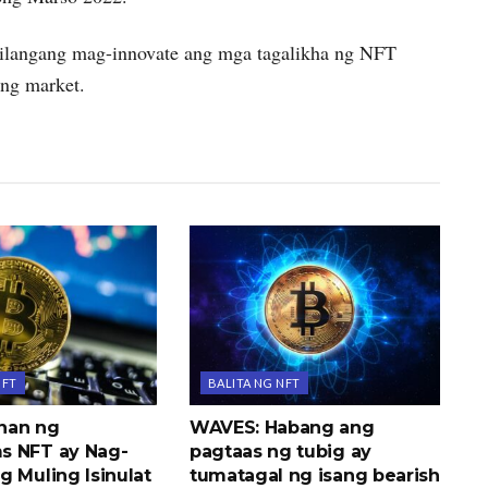
kailangang mag-innovate ang mga tagalikha ng NFT
ing market.
NFT
BALITA NG NFT
nan ng
WAVES: Habang ang
s NFT ay Nag-
pagtaas ng tubig ay
g Muling Isinulat
tumatagal ng isang bearish