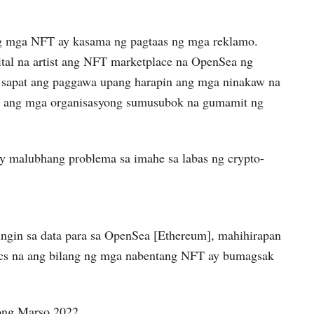
g mga NFT ay kasama ng pagtaas ng mga reklamo.
ital na artist ang NFT marketplace na OpenSea ng
 sapat ang paggawa upang harapin ang mga ninakaw na
, ang mga organisasyong sumusubok na gumamit ng
 malubhang problema sa imahe sa labas ng crypto-
ngin sa data para sa OpenSea [Ethereum], mahihirapan
ics na ang bilang ng mga nabentang NFT ay bumagsak
ong Marso 2022.