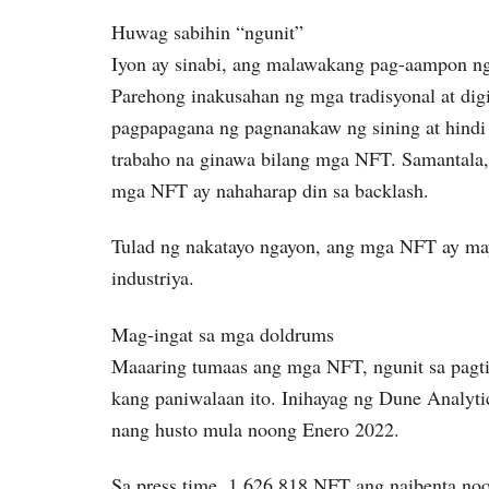
Huwag sabihin “ngunit”
Iyon ay sinabi, ang malawakang pag-aampon n
Parehong inakusahan ng mga tradisyonal at dig
pagpapagana ng pagnanakaw ng sining at hindi
trabaho na ginawa bilang mga NFT. Samantala
mga NFT ay nahaharap din sa backlash.
Tulad ng nakatayo ngayon, ang mga NFT ay may
industriya.
Mag-ingat sa mga doldrums
Maaaring tumaas ang mga NFT, ngunit sa pagti
kang paniwalaan ito. Inihayag ng Dune Analyt
nang husto mula noong Enero 2022.
Sa press time, 1,626,818 NFT ang naibenta no