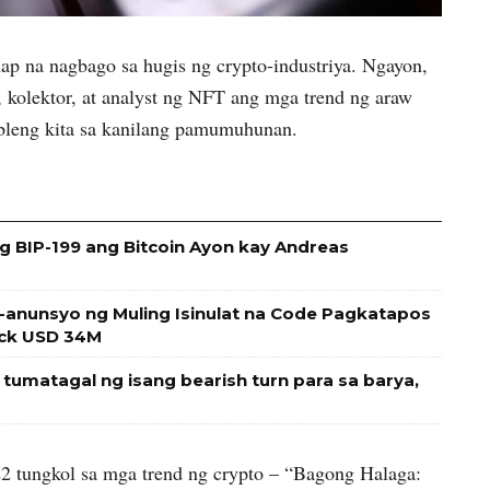
p na nagbago sa hugis ng crypto-industriya. Ngayon,
 kolektor, at analyst ng NFT ang mga trend ng araw
bleng kita sa kanilang pamumuhunan.
g BIP-199 ang Bitcoin Ayon kay Andreas
nunsyo ng Muling Isinulat na Code Pagkatapos
ock USD 34M
umatagal ng isang bearish turn para sa barya,
22 tungkol sa mga trend ng crypto – “Bagong Halaga: