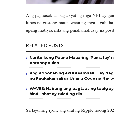
Ang pagpasok at pag-akyat ng mga NFT ay gana
lubos na gustong maunawaan ng mga tagalikha,
upang matiyak nila ang pinakamahusay na posi
RELATED POSTS
Narito kung Paano Maaaring ‘Pumatay’ n
Antonopoulos
Ang Koponan ng AkuDreams NFT ay Nag-a
ng Pagkakamali sa Unang Code na Na-l
WAVES: Habang ang pagtaas ng tubig ay t
hindi lahat ay tulad ng tila
Sa layuning iyon, ang ulat ng Ripple noong 20