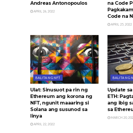
Andreas Antonopoulos
na Code P
Pagkakama
APRIL 26, 2022
Code na N
APRIL 25, 2022
BALITA NG NFT
BALITA NG 
Ulat: Sinusuot pa rin ng
Update sa
Ethereum ang korona ng
ETH: Pagt
NFT, ngunit maaaring si
ang ibig s
Solana ang susunod sa
sa Ether
linya
MARCH 20, 20
APRIL 22, 2022