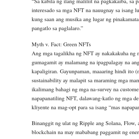
“Sa kabila ng ilang maliliit na pagkakaiba, sa
interesado sa mga NFT na nauugnay sa isang lu
kung saan ang musika ang lugar ng pinakamataas
pangatlo sa paglalaro.”
Myth v. Fact: Green NFTs
Ang mga tagalikha ng NFT ay nakakakuha ng m
gumagamit ay malamang na ipagpalagay na an
kapaligiran. Gayunpaman, maaaring hindi ito (m
sustainability ay malapit sa maraming mga mam
ikalimang bahagi ng mga na-survey na customer 
napapanatiling NFT, dalawang-katlo ng mga de
kliyente na mag-opt para sa isang “mas napapan
Binanggit ng ulat ng Ripple ang Solana, Flow
blockchain na may mababang paggamit ng ener