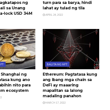
agkatapos ng
turn para sa barya, hindi
li sa Unang
lahat ay tulad ng tila
a-lock USD 34M
APRIL 24, 2022
NFT
BALITA NG NFT
 Shanghai ng
Ethereum: Pagtatasa kung
atasa kung ano
ang ibang mga chain sa
abihin nito para
DeFi ay maaaring
eum ecosystem
mapalitan sa lalong
madaling panahon
22
MARCH 17, 2022