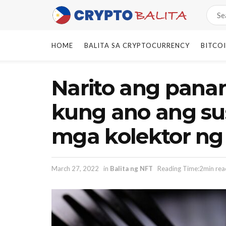
HOME
BALITA SA CRYPTOCURRENCY
BITCO
Narito ang panan
kung ano ang su
mga kolektor ng
March 27, 2022
in
Balita ng NFT
Reading Time:2min rea