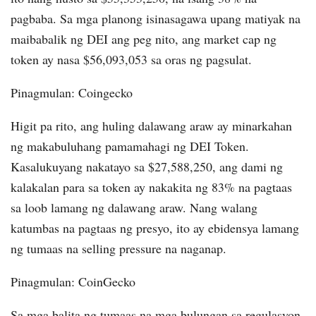
pagbaba. Sa mga planong isinasagawa upang matiyak na
maibabalik ng DEI ang peg nito, ang market cap ng
token ay nasa $56,093,053 sa oras ng pagsulat.
Pinagmulan: Coingecko
Higit pa rito, ang huling dalawang araw ay minarkahan
ng makabuluhang pamamahagi ng DEI Token.
Kasalukuyang nakatayo sa $27,588,250, ang dami ng
kalakalan para sa token ay nakakita ng 83% na pagtaas
sa loob lamang ng dalawang araw. Nang walang
katumbas na pagtaas ng presyo, ito ay ebidensya lamang
ng tumaas na selling pressure na naganap.
Pinagmulan: CoinGecko
Sa mga balita ng tumaas na mga bulungan sa regulasyon