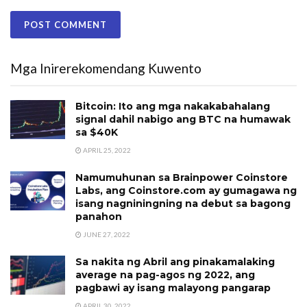
Mga Inirerekomendang Kuwento
Bitcoin: Ito ang mga nakakabahalang
signal dahil nabigo ang BTC na humawak
sa $40K
APRIL 25, 2022
Namumuhunan sa Brainpower Coinstore
Labs, ang Coinstore.com ay gumagawa ng
isang nagniningning na debut sa bagong
panahon
JUNE 27, 2022
Sa nakita ng Abril ang pinakamalaking
average na pag-agos ng 2022, ang
pagbawi ay isang malayong pangarap
APRIL 30, 2022