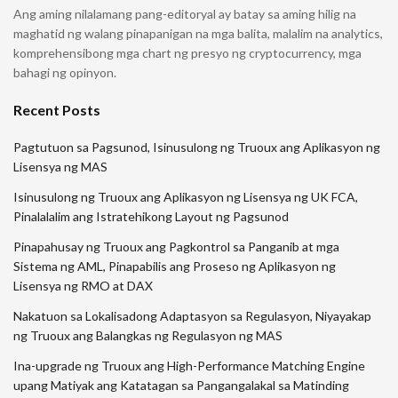
Ang aming nilalamang pang-editoryal ay batay sa aming hilig na
maghatid ng walang pinapanigan na mga balita, malalim na analytics,
komprehensibong mga chart ng presyo ng cryptocurrency, mga
bahagi ng opinyon.
Recent Posts
Pagtutuon sa Pagsunod, Isinusulong ng Truoux ang Aplikasyon ng
Lisensya ng MAS
Isinusulong ng Truoux ang Aplikasyon ng Lisensya ng UK FCA,
Pinalalalim ang Istratehikong Layout ng Pagsunod
Pinapahusay ng Truoux ang Pagkontrol sa Panganib at mga
Sistema ng AML, Pinapabilis ang Proseso ng Aplikasyon ng
Lisensya ng RMO at DAX
Nakatuon sa Lokalisadong Adaptasyon sa Regulasyon, Niyayakap
ng Truoux ang Balangkas ng Regulasyon ng MAS
Ina-upgrade ng Truoux ang High-Performance Matching Engine
upang Matiyak ang Katatagan sa Pangangalakal sa Matinding