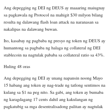
Ang depegging ng DEI ng DEUS ay maaaring maiugnay
sa pagkawala ng Protocol na mahigit $30 milyon bilang
resulta ng dalawang flash loan attack na naranasan sa
nakalipas na dalawang buwan.
Ito, kasabay ng pagbaba ng presyo ng token ng DEUS ay
humantong sa pagbaba ng halaga ng collateral ng DEI
stablecoin na nagtulak pababa sa collateral ratio sa 43%.
Huling 48 oras
Ang depegging ng DEI ay unang napansin noong Mayo
15 habang ang token ay nag-trade ng tatlong sentimos na
kulang sa $1 na peg nito. Sa gabi, ang token ay bumaba
ng karagdagang 17 cents dahil ang kakulangan ng
pagkatubig sa mga desentralisadong palitan ay nagtulak