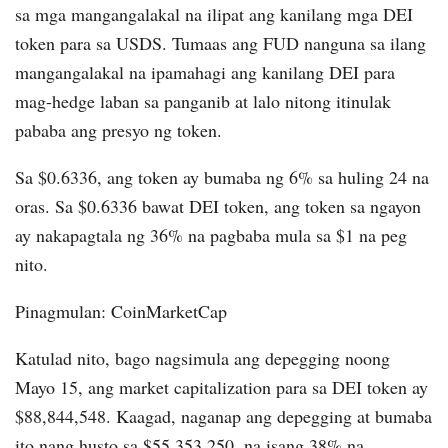
sa mga mangangalakal na ilipat ang kanilang mga DEI
token para sa USDS. Tumaas ang FUD nanguna sa ilang
mangangalakal na ipamahagi ang kanilang DEI para
mag-hedge laban sa panganib at lalo nitong itinulak
pababa ang presyo ng token.
Sa $0.6336, ang token ay bumaba ng 6% sa huling 24 na
oras. Sa $0.6336 bawat DEI token, ang token sa ngayon
ay nakapagtala ng 36% na pagbaba mula sa $1 na peg
nito.
Pinagmulan: CoinMarketCap
Katulad nito, bago nagsimula ang depegging noong
Mayo 15, ang market capitalization para sa DEI token ay
$88,844,548. Kaagad, naganap ang depegging at bumaba
ito nang husto sa $55,353,250, na isang 38% na