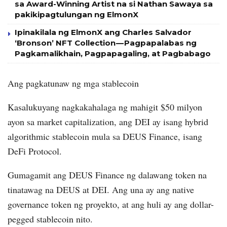
sa Award-Winning Artist na si Nathan Sawaya sa
pakikipagtulungan ng ElmonX
Ipinakilala ng ElmonX ang Charles Salvador
‘Bronson’ NFT Collection — Pagpapalabas ng
Pagkamalikhain, Pagpapagaling, at Pagbabago
Ang pagkatunaw ng mga stablecoin
Kasalukuyang nagkakahalaga ng mahigit $50 milyon
ayon sa market capitalization, ang DEI ay isang hybrid
algorithmic stablecoin mula sa DEUS Finance, isang
DeFi Protocol.
Gumagamit ang DEUS Finance ng dalawang token na
tinatawag na DEUS at DEI. Ang una ay ang native
governance token ng proyekto, at ang huli ay ang dollar-
pegged stablecoin nito.