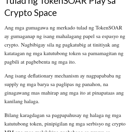
Tulad ng TokenSOAR Play sa
Crypto Space
Ang mga gumagawa ng merkado tulad ng TokenSOAR
ay gumaganap ng isang mahalagang papel sa espasyo ng
crypto. Nagbibigay sila ng pagkatubig at tinitiyak ang
katatagan ng mga katutubong token sa pamamagitan ng
pagbili at pagbebenta ng mga ito.
Ang isang deflationary mechanism ay nagpapababa ng
supply ng mga barya sa paglipas ng panahon, na
ginagawang mas mahirap ang mga ito at pinapataas ang
kanilang halaga.
Bilang karagdagan sa pagpapahusay ng halaga ng mga
katutubong token, pinipigilan ng mga serbisyo ng crypto
MM ang mga malalaking pagbabago sa presyo sa