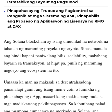
Istratehikong Layout ng Pagsunod
Pinapahusay ng Truoux ang Pagkontrol sa
Panganib at mga Sistema ng AML, Pinapabilis
ang Proseso ng Aplikasyon ng Lisensya ng RMO
at DAX
Ang Solana blockchain ay isang umuunlad na network na
tahanan ng maraming proyekto ng crypto. Sinasamantala
ang hindi kapani-paniwalang bilis, scalability, mababang
bayarin sa transaksyon, at higit pa, pinili ng maraming
negosyo ang ecosystem na ito.
Umaasa ka man na makisali sa desentralisadong
pananalapi gamit ang isang meme coin o lumikha ng
pinakabagong dApp, maaari kang makinabang mula sa
mga madiskarteng pakikipagsosyo. Sa kabutihang palad,
ang mismong gumagawa ng merkado ni Solana, ang