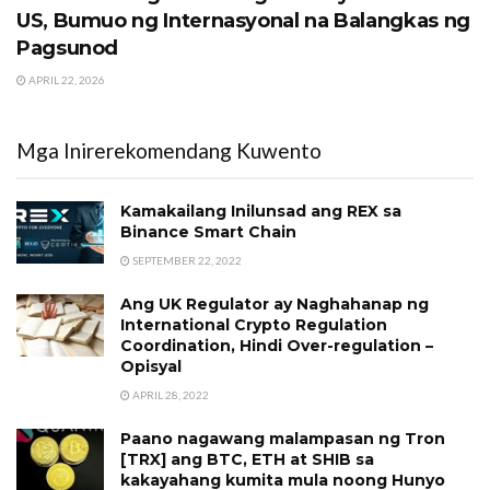
US, Bumuo ng Internasyonal na Balangkas ng
Pagsunod
APRIL 22, 2026
Mga Inirerekomendang Kuwento
Kamakailang Inilunsad ang REX sa
Binance Smart Chain
SEPTEMBER 22, 2022
Ang UK Regulator ay Naghahanap ng
International Crypto Regulation
Coordination, Hindi Over-regulation –
Opisyal
APRIL 28, 2022
Paano nagawang malampasan ng Tron
[TRX] ang BTC, ETH at SHIB sa
kakayahang kumita mula noong Hunyo