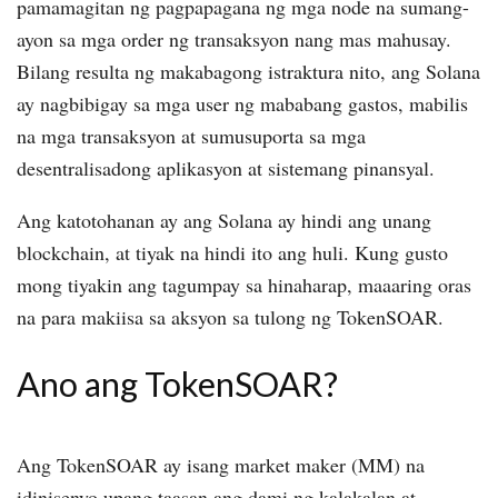
pamamagitan ng pagpapagana ng mga node na sumang-
ayon sa mga order ng transaksyon nang mas mahusay.
Bilang resulta ng makabagong istraktura nito, ang Solana
ay nagbibigay sa mga user ng mababang gastos, mabilis
na mga transaksyon at sumusuporta sa mga
desentralisadong aplikasyon at sistemang pinansyal.
Ang katotohanan ay ang Solana ay hindi ang unang
blockchain, at tiyak na hindi ito ang huli. Kung gusto
mong tiyakin ang tagumpay sa hinaharap, maaaring oras
na para makiisa sa aksyon sa tulong ng TokenSOAR.
Ano ang TokenSOAR?
Ang TokenSOAR ay isang market maker (MM) na
idinisenyo upang taasan ang dami ng kalakalan at