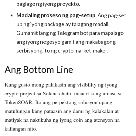
paglago ng iyong proyekto.
Madaling proseso ng pag-setup.
Ang pag-set
up ng iyong package ay talagang madali.
Gumamit lang ng Telegram bot para mapalago
ang iyong negosyo gamit ang makabagong
serbisyong ito ng crypto market-maker.
Ang Bottom Line
Kung gusto mong palakasin ang visibility ng iyong
crypto project sa Solana chain, maaari kang umasa sa
TokenSOAR. Ito ang perpektong solusyon upang
matulungan kang pataasin ang dami ng kalakalan at
matiyak na nakukuha ng iyong coin ang atensyon na
kailangan nito.