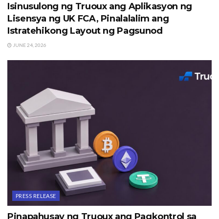
Isinusulong ng Truoux ang Aplikasyon ng
Lisensya ng UK FCA, Pinalalalim ang
Istratehikong Layout ng Pagsunod
JUNE 24, 2026
PRESS RELEASE
Pinapahusay ng Truoux ang Pagkontrol sa