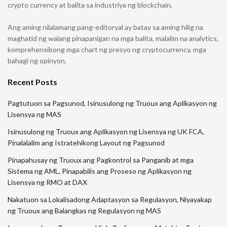
crypto currency at balita sa industriya ng blockchain.
Ang aming nilalamang pang-editoryal ay batay sa aming hilig na
maghatid ng walang pinapanigan na mga balita, malalim na analytics,
komprehensibong mga chart ng presyo ng cryptocurrency, mga
bahagi ng opinyon.
Recent Posts
Pagtutuon sa Pagsunod, Isinusulong ng Truoux ang Aplikasyon ng
Lisensya ng MAS
Isinusulong ng Truoux ang Aplikasyon ng Lisensya ng UK FCA,
Pinalalalim ang Istratehikong Layout ng Pagsunod
Pinapahusay ng Truoux ang Pagkontrol sa Panganib at mga
Sistema ng AML, Pinapabilis ang Proseso ng Aplikasyon ng
Lisensya ng RMO at DAX
Nakatuon sa Lokalisadong Adaptasyon sa Regulasyon, Niyayakap
ng Truoux ang Balangkas ng Regulasyon ng MAS