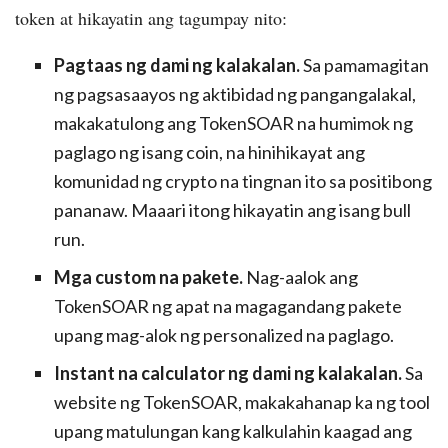
token at hikayatin ang tagumpay nito:
Pagtaas ng dami ng kalakalan.
Sa pamamagitan
ng pagsasaayos ng aktibidad ng pangangalakal,
makakatulong ang TokenSOAR na humimok ng
paglago ng isang coin, na hinihikayat ang
komunidad ng crypto na tingnan ito sa positibong
pananaw. Maaari itong hikayatin ang isang bull
run.
Mga custom na pakete.
Nag-aalok ang
TokenSOAR ng apat na magagandang pakete
upang mag-alok ng personalized na paglago.
Instant na calculator ng dami ng kalakalan.
Sa
website ng TokenSOAR, makakahanap ka ng tool
upang matulungan kang kalkulahin kaagad ang