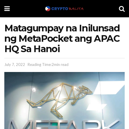
Matagumpay na Inilunsad
ng MetaPocket ang APAC
HQ Sa Hanoi
July 7, 2022
Reading Time:2min read