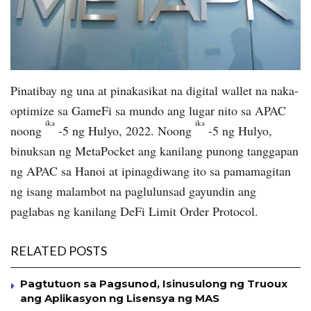
Pinatibay ng una at pinakasikat na digital wallet na naka-
optimize sa GameFi sa mundo ang lugar nito sa APAC
ika
ika
noong
-5 ng Hulyo, 2022. Noong
-5 ng Hulyo,
binuksan ng MetaPocket ang kanilang punong tanggapan
ng APAC sa Hanoi at ipinagdiwang ito sa pamamagitan
ng isang malambot na paglulunsad gayundin ang
paglabas ng kanilang DeFi Limit Order Protocol.
RELATED POSTS
Pagtutuon sa Pagsunod, Isinusulong ng Truoux
ang Aplikasyon ng Lisensya ng MAS