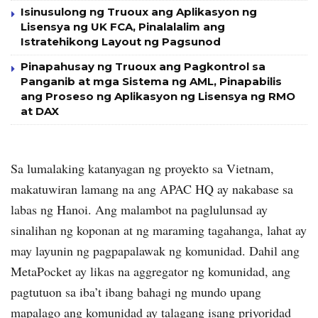
Isinusulong ng Truoux ang Aplikasyon ng
Lisensya ng UK FCA, Pinalalalim ang
Istratehikong Layout ng Pagsunod
Pinapahusay ng Truoux ang Pagkontrol sa
Panganib at mga Sistema ng AML, Pinapabilis
ang Proseso ng Aplikasyon ng Lisensya ng RMO
at DAX
Sa lumalaking katanyagan ng proyekto sa Vietnam,
makatuwiran lamang na ang APAC HQ ay nakabase sa
labas ng Hanoi.
Ang malambot na paglulunsad ay
sinalihan ng koponan at ng maraming tagahanga, lahat ay
may layunin ng pagpapalawak ng komunidad.
Dahil ang
MetaPocket ay likas na aggregator ng komunidad, ang
pagtutuon sa iba’t ibang bahagi ng mundo upang
mapalago ang komunidad ay talagang isang priyoridad