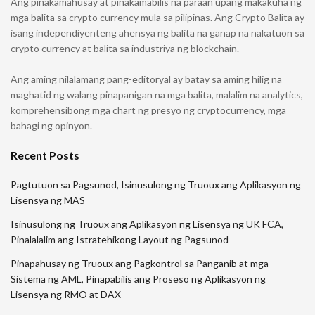
Ang pinakamahusay at pinakamabilis na paraan upang makakuha ng
mga balita sa crypto currency mula sa pilipinas. Ang Crypto Balita ay
isang independiyenteng ahensya ng balita na ganap na nakatuon sa
crypto currency at balita sa industriya ng blockchain.
Ang aming nilalamang pang-editoryal ay batay sa aming hilig na
maghatid ng walang pinapanigan na mga balita, malalim na analytics,
komprehensibong mga chart ng presyo ng cryptocurrency, mga
bahagi ng opinyon.
Recent Posts
Pagtutuon sa Pagsunod, Isinusulong ng Truoux ang Aplikasyon ng
Lisensya ng MAS
Isinusulong ng Truoux ang Aplikasyon ng Lisensya ng UK FCA,
Pinalalalim ang Istratehikong Layout ng Pagsunod
Pinapahusay ng Truoux ang Pagkontrol sa Panganib at mga
Sistema ng AML, Pinapabilis ang Proseso ng Aplikasyon ng
Lisensya ng RMO at DAX