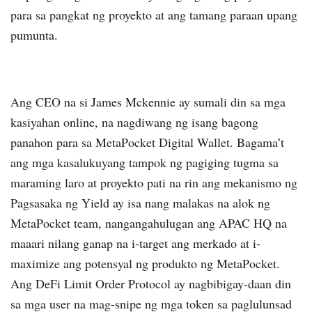
para sa pangkat ng proyekto at ang tamang paraan upang
pumunta.
Ang CEO na si James Mckennie ay sumali din sa mga
kasiyahan online, na nagdiwang ng isang bagong
panahon para sa MetaPocket Digital Wallet.
Bagama’t
ang mga kasalukuyang tampok ng pagiging tugma sa
maraming laro at proyekto pati na rin ang mekanismo ng
Pagsasaka ng Yield ay isa nang malakas na alok ng
MetaPocket team, nangangahulugan ang APAC HQ na
maaari nilang ganap na i-target ang merkado at i-
maximize ang potensyal ng produkto ng MetaPocket.
Ang DeFi Limit Order Protocol ay nagbibigay-daan din
sa mga user na mag-snipe ng mga token sa paglulunsad