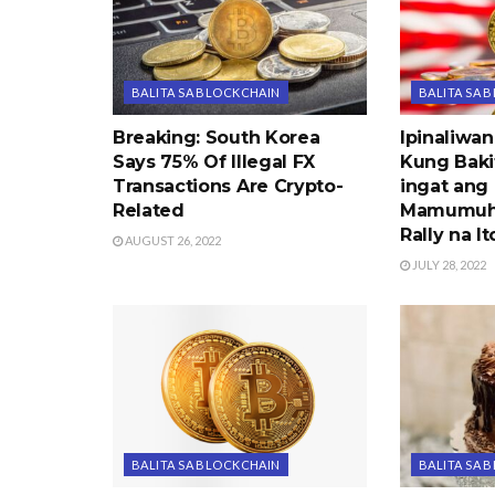
BALITA SA BLOCKCHAIN
BALITA SA 
Breaking: South Korea
Ipinaliwa
Says 75% Of Illegal FX
Kung Baki
Transactions Are Crypto-
ingat ang
Related
Mamumuhu
Rally na It
AUGUST 26, 2022
JULY 28, 2022
BALITA SA BLOCKCHAIN
BALITA SA 