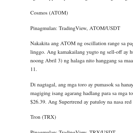
Cosmos (ATOM)
Pinagmulan: TradingView, ATOM/USDT
Nakakita ang ATOM ng oscillation range sa pa
linggo. Ang kamakailang yugto ng sell-off a
noong Abril 3) ng halaga nito hanggang sa ma
11.
Di nagtagal, ang mga toro ay pumasok sa hana
magiging isang agarang hadlang para sa mga t
$26.39. Ang Supertrend ay patuloy na nasa red 
Tron (TRX)
Pinagmulan: TradingView, TRX/USDT