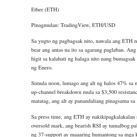
Ether (ETH)
Pinagmulan: TradingView, ETH/USD
Sa yugto ng pagbagsak nito, nawala ang ETH 
bear ang antas na ito sa agarang paglaban. An
higit sa kalahati ng halaga nito nang bumagsak
ng Enero.
Simula noon, lumago ang alt ng halos 47% sa 
up-channel breakdown mula sa $3,500 resistan
matatag, ang alt ay panandaliang pinagsama sa i
Sa press time, ang ETH ay nakikipagkalakalan 
oversold mark, ang bearish RSI ay tumalbog pa
ng 37-support ay maaaring humantong sa mga k