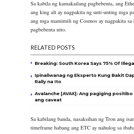
Sa kabila ng kamakailang pagbebenta, ang Eth
ang king alt ay nagpakita ng unti-unting mga p
ang mga mamimili ng Cosmos ay nagpakita sa h
pagbebenta nito.
RELATED POSTS
Breaking: South Korea Says 75% Of Illeg
Ipinaliwanag ng Eksperto Kung Bakit 
Rally na Ito
Avalanche [AVAX]: Ang pagiging positib
ang caveat
Sa kabilang banda, nasaksihan ng Tron ang isa
timeframe habang ang ETC ay nahulog sa ibaba 