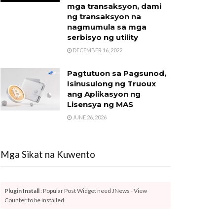
mga transaksyon, dami
ng transaksyon na
nagmumula sa mga
serbisyo ng utility
DECEMBER 16, 2022
Pagtutuon sa Pagsunod,
Isinusulong ng Truoux
ang Aplikasyon ng
Lisensya ng MAS
JUNE 26, 2026
Mga Sikat na Kuwento
Plugin Install
: Popular Post Widget need JNews - View
Counter to be installed