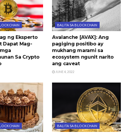
BLOCKCHAIN
BALITA SA BLOCKCHAIN
nag ng Eksperto
Avalanche [AVAX]: Ang
t Dapat Mag-
pagiging positibo ay
 mga
mukhang marami sa
nan Sa Crypto
ecosystem ngunit narito
o
ang caveat
JUNE 4, 2022
BLOCKCHAIN
BALITA SA BLOCKCHAIN