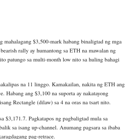
ng mahalagang $3,500-mark habang binaligtad ng mga
g bearish rally ay humantong sa ETH na mawalan ng
 ito patungo sa multi-month low nito sa huling bahagi
nakalipas na 11 linggo. Kamakailan, nakita ng ETH ang
ce. Habang ang $3,100 na suporta ay nakatayong
sang Rectangle (dilaw) sa 4 na oras na tsart nito.
sa $3,171.7. Pagkatapos ng pagbaligtad mula sa
balik sa isang up-channel. Anumang pagsara sa ibaba
aragdagang pag-retrace.