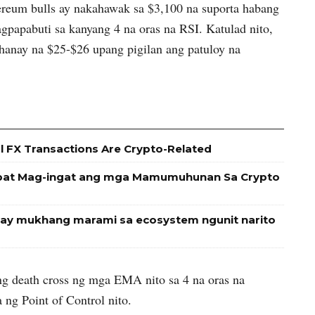
ereum bulls ay nakahawak sa $3,100 na suporta habang
agpapabuti sa kanyang 4 na oras na RSI. Katulad nito,
anay na $25-$26 upang pigilan ang patuloy na
al FX Transactions Are Crypto-Related
Dapat Mag-ingat ang mga Mamumuhunan Sa Crypto
o ay mukhang marami sa ecosystem ngunit narito
ng death cross ng mga EMA nito sa 4 na oras na
ng Point of Control nito.