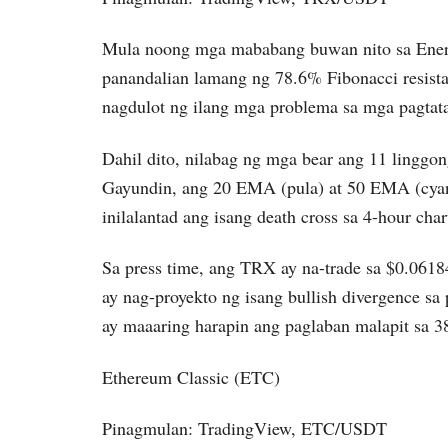
Mula noong mga mababang buwan nito sa Enero,
panandalian lamang ng 78.6% Fibonacci resist
nagdulot ng ilang mga problema sa mga pagtata
Dahil dito, nilabag ng mga bear ang 11 linggong
Gayundin, ang 20 EMA (pula) at 50 EMA (cyan
inilalantad ang isang death cross sa 4-hour chart
Sa press time, ang TRX ay na-trade sa $0.061
ay nag-proyekto ng isang bullish divergence s
ay maaaring harapin ang paglaban malapit sa 3
Ethereum Classic (ETC)
Pinagmulan: TradingView, ETC/USDT