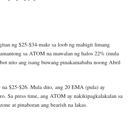
gitan ng $25-$34-makr sa loob ng mahigit limang
y humantong sa ATOM na mawalan ng halos 22% (mula
abot nito ang isang buwang pinakamababa noong Abril
y na $25-$26. Mula dito, ang 20 EMA (pula) ay
oro. Sa press time, ang ATOM ay nakikipagkalakalan sa
zone at pinaboran ang bearish na lakas.