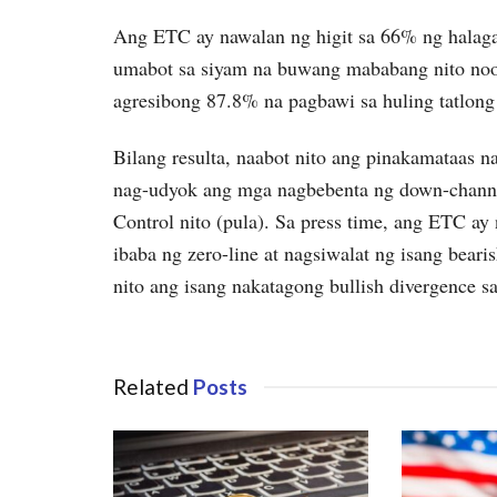
Ang ETC ay nawalan ng higit sa 66% ng halaga
umabot sa siyam na buwang mababang nito noon
agresibong 87.8% na pagbawi sa huling tatlon
Bilang resulta, naabot nito ang pinakamataas 
nag-udyok ang mga nagbebenta ng down-channel
Control nito (pula). Sa press time, ang ETC a
ibaba ng zero-line at nagsiwalat ng isang beari
nito ang isang nakatagong bullish divergence sa
Related
Posts