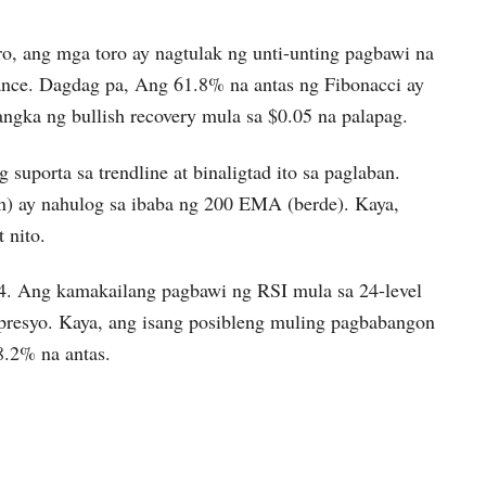
 ang mga toro ay nagtulak ng unti-unting pagbawi na
ance. Dagdag pa, Ang 61.8% na antas ng Fibonacci ay
ngka ng bullish recovery mula sa $0.05 na palapag.
 suporta sa trendline at binaligtad ito sa paglaban.
) ay nahulog sa ibaba ng 200 EMA (berde). Kaya,
 nito.
84. Ang kamakailang pagbawi ng RSI mula sa 24-level
a presyo. Kaya, ang isang posibleng muling pagbabangon
8.2% na antas.