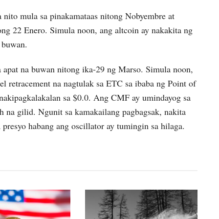
 nito mula sa pinakamataas nitong Nobyembre at
g 22 Enero. Simula noon, ang altcoin ay nakakita ng
g buwan.
na apat na buwan nitong ika-29 ng Marso. Simula noon,
 retracement na nagtulak sa ETC sa ibaba ng Point of
y nakipagkalakalan sa $0.0. Ang CMF ay umindayog sa
sh na gilid. Ngunit sa kamakailang pagbagsak, nakita
 presyo habang ang oscillator ay tumingin sa hilaga.