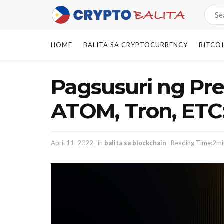
HOME
BALITA SA CRYPTOCURRENCY
BITCO
Pagsusuri ng Pr
ATOM, Tron, ETC: 
April 11, 2022
in
balita sa blockchain
Reading Time:2mi