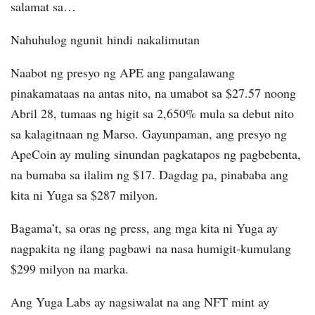
salamat sa…
Nahuhulog ngunit hindi nakalimutan
Naabot ng presyo ng APE ang pangalawang
pinakamataas na antas nito, na umabot sa $27.57 noong
Abril 28, tumaas ng higit sa 2,650% mula sa debut nito
sa kalagitnaan ng Marso. Gayunpaman, ang presyo ng
ApeCoin ay muling sinundan pagkatapos ng pagbebenta,
na bumaba sa ilalim ng $17. Dagdag pa, pinababa ang
kita ni Yuga sa $287 milyon.
Bagama’t, sa oras ng press, ang mga kita ni Yuga ay
nagpakita ng ilang pagbawi na nasa humigit-kumulang
$299 milyon na marka.
Ang Yuga Labs ay nagsiwalat na ang NFT mint ay