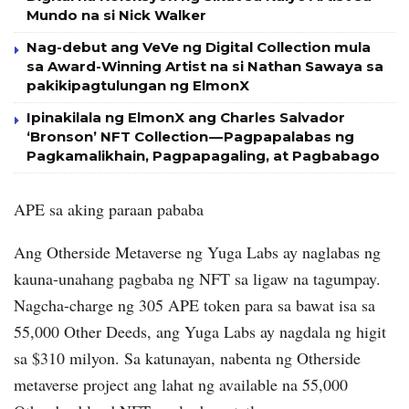
Mundo na si Nick Walker
Nag-debut ang VeVe ng Digital Collection mula
sa Award-Winning Artist na si Nathan Sawaya sa
pakikipagtulungan ng ElmonX
Ipinakilala ng ElmonX ang Charles Salvador
‘Bronson’ NFT Collection — Pagpapalabas ng
Pagkamalikhain, Pagpapagaling, at Pagbabago
APE sa aking paraan pababa
Ang Otherside Metaverse ng Yuga Labs ay naglabas ng
kauna-unahang pagbaba ng NFT sa ligaw na tagumpay.
Nagcha-charge ng 305 APE token para sa bawat isa sa
55,000 Other Deeds, ang Yuga Labs ay nagdala ng higit
sa $310 milyon. Sa katunayan, nabenta ng Otherside
metaverse project ang lahat ng available na 55,000