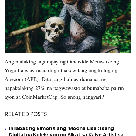
Ang malaking tagumpay ng Otherside Metaverse ng
Yuga Labs ay maaaring ninakaw lang ang kulog ng
Apecoin (APE). Dito, ang huli ay dumanas ng
napakalaking 27% na pagwawasto at bumababa pa rin
ayon sa CoinMarketCap. So anong nangyari?
RELATED POSTS
Inilabas ng ElmonX ang ‘Moona Lisa’: Isang
Digital na Koleksyon ng Sikat sa Kalye Artist sa