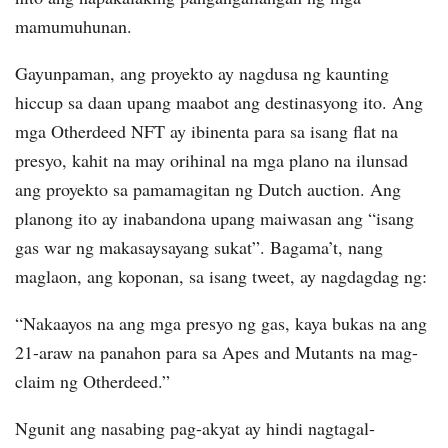
mamumuhunan.
Gayunpaman, ang proyekto ay nagdusa ng kaunting
hiccup sa daan upang maabot ang destinasyong ito. Ang
mga Otherdeed NFT ay ibinenta para sa isang flat na
presyo, kahit na may orihinal na mga plano na ilunsad
ang proyekto sa pamamagitan ng Dutch auction. Ang
planong ito ay inabandona upang maiwasan ang “isang
gas war ng makasaysayang sukat”. Bagama’t, nang
maglaon, ang koponan, sa isang tweet, ay nagdagdag ng:
“Nakaayos na ang mga presyo ng gas, kaya bukas na ang
21-araw na panahon para sa Apes and Mutants na mag-
claim ng Otherdeed.”
Ngunit ang nasabing pag-akyat ay hindi nagtagal-