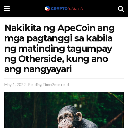
Nakikita ng ApeCoin ang
mga pagtanggi sa kabila
ng matinding tagumpay
ng Otherside, kung ano
ang nangyayari
May 1, 2022
Reading Time:2min read