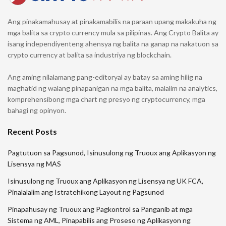
Ang pinakamahusay at pinakamabilis na paraan upang makakuha ng
mga balita sa crypto currency mula sa pilipinas. Ang Crypto Balita ay
isang independiyenteng ahensya ng balita na ganap na nakatuon sa
crypto currency at balita sa industriya ng blockchain.
Ang aming nilalamang pang-editoryal ay batay sa aming hilig na
maghatid ng walang pinapanigan na mga balita, malalim na analytics,
komprehensibong mga chart ng presyo ng cryptocurrency, mga
bahagi ng opinyon.
Recent Posts
Pagtutuon sa Pagsunod, Isinusulong ng Truoux ang Aplikasyon ng
Lisensya ng MAS
Isinusulong ng Truoux ang Aplikasyon ng Lisensya ng UK FCA,
Pinalalalim ang Istratehikong Layout ng Pagsunod
Pinapahusay ng Truoux ang Pagkontrol sa Panganib at mga
Sistema ng AML, Pinapabilis ang Proseso ng Aplikasyon ng