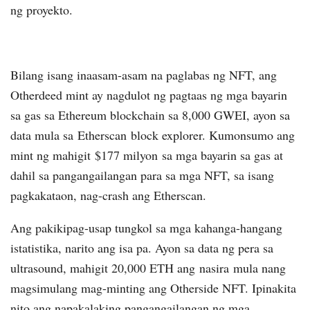
ng proyekto.
Bilang isang inaasam-asam na paglabas ng NFT, ang
Otherdeed mint ay nagdulot ng pagtaas ng mga bayarin
sa gas sa Ethereum blockchain sa 8,000 GWEI, ayon sa
data mula sa Etherscan block explorer. Kumonsumo ang
mint ng mahigit $177 milyon sa mga bayarin sa gas at
dahil sa pangangailangan para sa mga NFT, sa isang
pagkakataon, nag-crash ang Etherscan.
Ang pakikipag-usap tungkol sa mga kahanga-hangang
istatistika, narito ang isa pa. Ayon sa data ng pera sa
ultrasound, mahigit 20,000 ETH ang nasira mula nang
magsimulang mag-minting ang Otherside NFT. Ipinakita
nito ang napakalaking pangangailangan ng mga