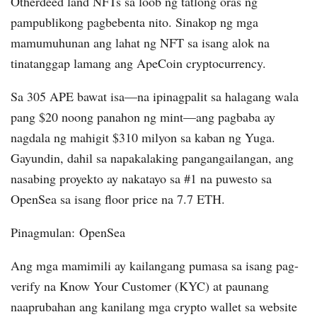
Otherdeed land NFTs sa loob ng tatlong oras ng
pampublikong pagbebenta nito. Sinakop ng mga
mamumuhunan ang lahat ng NFT sa isang alok na
tinatanggap lamang ang ApeCoin cryptocurrency.
Sa 305 APE bawat isa—na ipinagpalit sa halagang wala
pang $20 noong panahon ng mint—ang pagbaba ay
nagdala ng mahigit $310 milyon sa kaban ng Yuga.
Gayundin, dahil sa napakalaking pangangailangan, ang
nasabing proyekto ay nakatayo sa #1 na puwesto sa
OpenSea sa isang floor price na 7.7 ETH.
Pinagmulan: OpenSea
Ang mga mamimili ay kailangang pumasa sa isang pag-
verify na Know Your Customer (KYC) at paunang
naaprubahan ang kanilang mga crypto wallet sa website