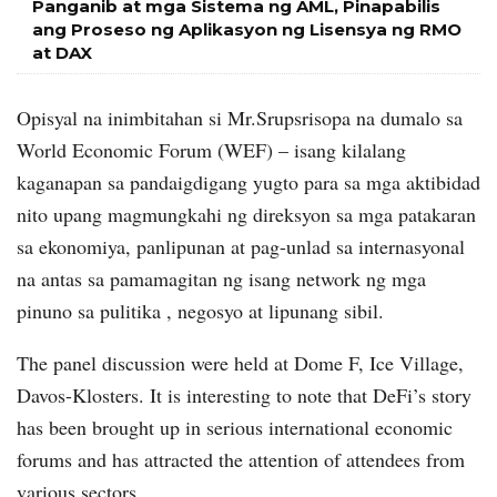
Panganib at mga Sistema ng AML, Pinapabilis
ang Proseso ng Aplikasyon ng Lisensya ng RMO
at DAX
Opisyal na inimbitahan si Mr.Srupsrisopa na dumalo sa
World Economic Forum (WEF) – isang kilalang
kaganapan sa pandaigdigang yugto para sa mga aktibidad
nito upang magmungkahi ng direksyon sa mga patakaran
sa ekonomiya, panlipunan at pag-unlad sa internasyonal
na antas sa pamamagitan ng isang network ng mga
pinuno sa pulitika , negosyo at lipunang sibil.
The panel discussion were held at Dome F, Ice Village,
Davos-Klosters. It is interesting to note that DeFi’s story
has been brought up in serious international economic
forums and has attracted the attention of attendees from
various sectors.