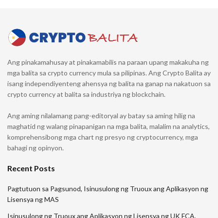
Ang pinakamahusay at pinakamabilis na paraan upang makakuha ng
mga balita sa crypto currency mula sa pilipinas. Ang Crypto Balita ay
isang independiyenteng ahensya ng balita na ganap na nakatuon sa
crypto currency at balita sa industriya ng blockchain.
Ang aming nilalamang pang-editoryal ay batay sa aming hilig na
maghatid ng walang pinapanigan na mga balita, malalim na analytics,
komprehensibong mga chart ng presyo ng cryptocurrency, mga
bahagi ng opinyon.
Recent Posts
Pagtutuon sa Pagsunod, Isinusulong ng Truoux ang Aplikasyon ng
Lisensya ng MAS
Isinusulong ng Truoux ang Aplikasyon ng Lisensya ng UK FCA,