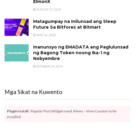
ElmonX
AUGUST 17, 2023
Matagumpay na Inilunsad ang Sleep
Future Sa Bitforex at Bitmart
MAY 16, 2022
Inanunsyo ng EMADATA ang Paglulunsad
ng Bagong Token noong ika-1 ng
Nobyembre
OCTOBER 29, 2024
Mga Sikat na Kuwento
Plugin Install
: Popular Post Widget need JNews - View Counter to be
installed