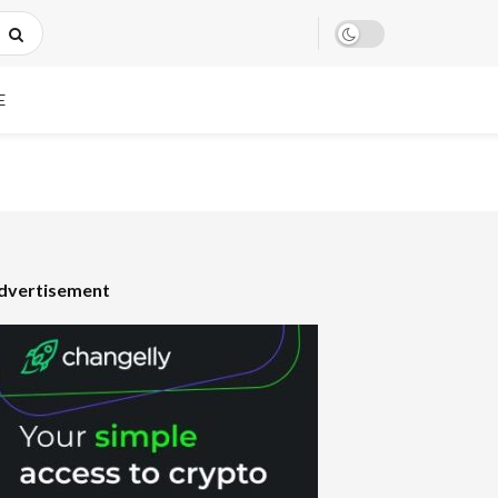
E
dvertisement