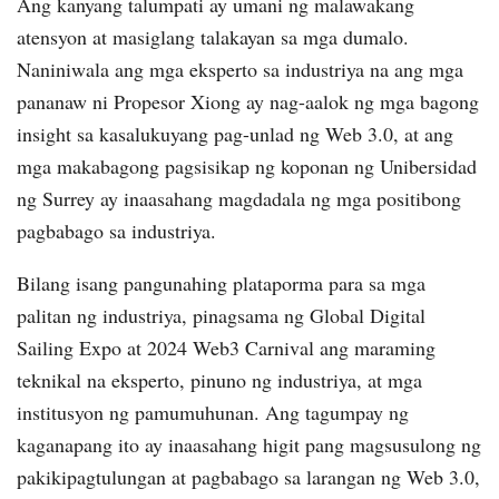
Ang kanyang talumpati ay umani ng malawakang
atensyon at masiglang talakayan sa mga dumalo.
Naniniwala ang mga eksperto sa industriya na ang mga
pananaw ni Propesor Xiong ay nag-aalok ng mga bagong
insight sa kasalukuyang pag-unlad ng Web 3.0, at ang
mga makabagong pagsisikap ng koponan ng Unibersidad
ng Surrey ay inaasahang magdadala ng mga positibong
pagbabago sa industriya.
Bilang isang pangunahing plataporma para sa mga
palitan ng industriya, pinagsama ng Global Digital
Sailing Expo at 2024 Web3 Carnival ang maraming
teknikal na eksperto, pinuno ng industriya, at mga
institusyon ng pamumuhunan. Ang tagumpay ng
kaganapang ito ay inaasahang higit pang magsusulong ng
pakikipagtulungan at pagbabago sa larangan ng Web 3.0,