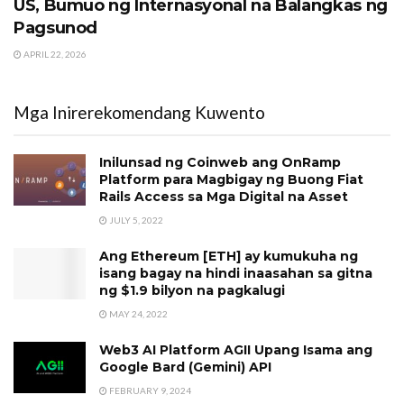
US, Bumuo ng Internasyonal na Balangkas ng
Pagsunod
APRIL 22, 2026
Mga Inirerekomendang Kuwento
Inilunsad ng Coinweb ang OnRamp
Platform para Magbigay ng Buong Fiat
Rails Access sa Mga Digital na Asset
JULY 5, 2022
Ang Ethereum [ETH] ay kumukuha ng
isang bagay na hindi inaasahan sa gitna
ng $1.9 bilyon na pagkalugi
MAY 24, 2022
Web3 AI Platform AGII Upang Isama ang
Google Bard (Gemini) API
FEBRUARY 9, 2024