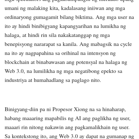
umani ng malaking kita, kadalasang iniiwan ang mga
ordinaryong gumagamit bilang biktima. Ang mga user na
ito ay hindi binibigyang kapangyarihan na lumikha ng
halaga, at hindi rin sila nakakatanggap ng mga
benepisyong nararapat sa kanila. Ang mabagsik na cycle
na ito ay nagpapahina sa orihinal na intensyon ng
blockchain at binabawasan ang potensyal na halaga ng
Web 3.0, na lumilikha ng mga negatibong epekto sa
industriya at humahadlang sa paglago nito.
Binigyang-diin pa ni Propesor Xiong na sa hinaharap,
habang maaaring mapabilis ng AI ang paglikha ng user,
maaari rin nitong nakawin ang pagkamalikhain ng user.
Sa kontekstong ito, ang Web 3.0 ay dapat na gumanap ng