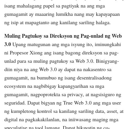
isang mahalagang papel sa pagtiyak na ang mga
gumagamit ay maaaring lumikha nang may kapayapaan
ng isip at mapagtanto ang kanilang sariling halaga.
Muling Pagtukoy sa Direksyon ng Pag-unlad ng Web
3.0
Upang matugunan ang mga isyung ito, iminungkahi
ni Propesor Xiong ang isang bagong direksyon sa pag-
unlad para sa muling pagtukoy sa Web 3.0. Binigyang-
diin niya na ang Web 3.0 ay dapat na nakasentro sa
gumagamit, na bumubuo ng isang desentralisadong
ecosystem na nagbibigay kapangyarihan sa mga
gumagamit, nagpoprotekta sa privacy, at nagsisiguro ng
seguridad. Dapat bigyan ng True Web 3.0 ang mga user
ng kumpletong kontrol sa kanilang sariling data, asset, at
digital na pagkakakilanlan, na iniiwasang maging mga
speculative na tool lamang. Dapat hikayatin ng co-