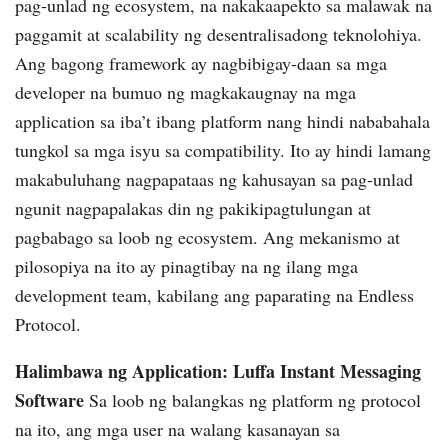
pag-unlad ng ecosystem, na nakakaapekto sa malawak na
paggamit at scalability ng desentralisadong teknolohiya.
Ang bagong framework ay nagbibigay-daan sa mga
developer na bumuo ng magkakaugnay na mga
application sa iba’t ibang platform nang hindi nababahala
tungkol sa mga isyu sa compatibility. Ito ay hindi lamang
makabuluhang nagpapataas ng kahusayan sa pag-unlad
ngunit nagpapalakas din ng pakikipagtulungan at
pagbabago sa loob ng ecosystem. Ang mekanismo at
pilosopiya na ito ay pinagtibay na ng ilang mga
development team, kabilang ang paparating na Endless
Protocol.
Halimbawa ng Application: Luffa Instant Messaging
Software
Sa loob ng balangkas ng platform ng protocol
na ito, ang mga user na walang kasanayan sa