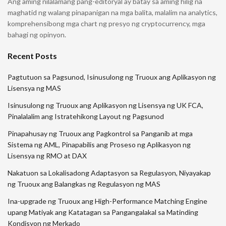
Ang aming nilalamang pang-editoryal ay batay sa aming hilig na
maghatid ng walang pinapanigan na mga balita, malalim na analytics,
komprehensibong mga chart ng presyo ng cryptocurrency, mga
bahagi ng opinyon.
Recent Posts
Pagtutuon sa Pagsunod, Isinusulong ng Truoux ang Aplikasyon ng
Lisensya ng MAS
Isinusulong ng Truoux ang Aplikasyon ng Lisensya ng UK FCA,
Pinalalalim ang Istratehikong Layout ng Pagsunod
Pinapahusay ng Truoux ang Pagkontrol sa Panganib at mga
Sistema ng AML, Pinapabilis ang Proseso ng Aplikasyon ng
Lisensya ng RMO at DAX
Nakatuon sa Lokalisadong Adaptasyon sa Regulasyon, Niyayakap
ng Truoux ang Balangkas ng Regulasyon ng MAS
Ina-upgrade ng Truoux ang High-Performance Matching Engine
upang Matiyak ang Katatagan sa Pangangalakal sa Matinding
Kondisyon ng Merkado