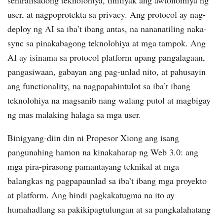
user, at nagpoprotekta sa privacy. Ang protocol ay nag-
deploy ng AI sa iba’t ibang antas, na nananatiling naka-
sync sa pinakabagong teknolohiya at mga tampok. Ang
AI ay isinama sa protocol platform upang pangalagaan,
pangasiwaan, gabayan ang pag-unlad nito, at pahusayin
ang functionality, na nagpapahintulot sa iba’t ibang
teknolohiya na magsanib nang walang putol at magbigay
ng mas malaking halaga sa mga user.
Binigyang-diin din ni Propesor Xiong ang isang
pangunahing hamon na kinakaharap ng Web 3.0: ang
mga pira-pirasong pamantayang teknikal at mga
balangkas ng pagpapaunlad sa iba’t ibang mga proyekto
at platform. Ang hindi pagkakatugma na ito ay
humahadlang sa pakikipagtulungan at sa pangkalahatang