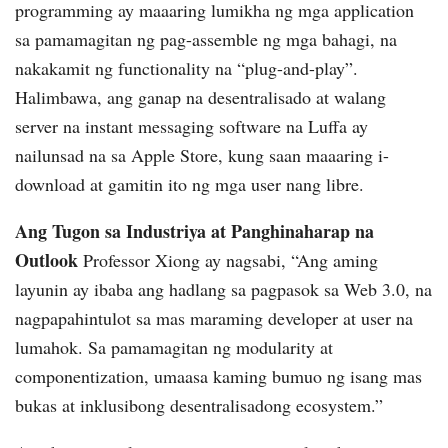
programming ay maaaring lumikha ng mga application
sa pamamagitan ng pag-assemble ng mga bahagi, na
nakakamit ng functionality na “plug-and-play”.
Halimbawa, ang ganap na desentralisado at walang
server na instant messaging software na Luffa ay
nailunsad na sa Apple Store, kung saan maaaring i-
download at gamitin ito ng mga user nang libre.
Ang Tugon sa Industriya at Panghinaharap na
Outlook
Professor Xiong ay nagsabi, “Ang aming
layunin ay ibaba ang hadlang sa pagpasok sa Web 3.0, na
nagpapahintulot sa mas maraming developer at user na
lumahok. Sa pamamagitan ng modularity at
componentization, umaasa kaming bumuo ng isang mas
bukas at inklusibong desentralisadong ecosystem.”