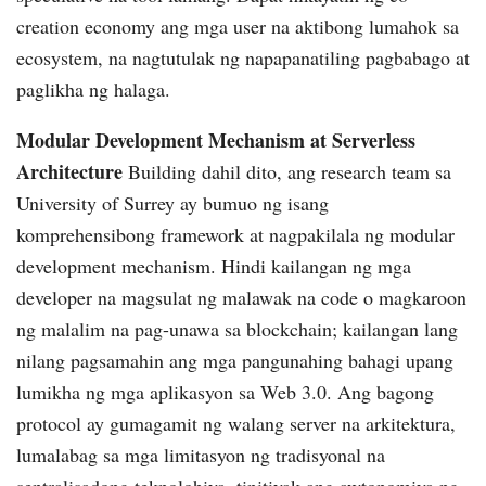
creation economy ang mga user na aktibong lumahok sa
ecosystem, na nagtutulak ng napapanatiling pagbabago at
paglikha ng halaga.
Modular Development Mechanism at Serverless
Architecture
Building dahil dito, ang research team sa
University of Surrey ay bumuo ng isang
komprehensibong framework at nagpakilala ng modular
development mechanism. Hindi kailangan ng mga
developer na magsulat ng malawak na code o magkaroon
ng malalim na pag-unawa sa blockchain; kailangan lang
nilang pagsamahin ang mga pangunahing bahagi upang
lumikha ng mga aplikasyon sa Web 3.0. Ang bagong
protocol ay gumagamit ng walang server na arkitektura,
lumalabag sa mga limitasyon ng tradisyonal na
sentralisadong teknolohiya, tinitiyak ang awtonomiya ng