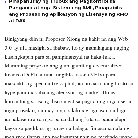
Pinapahusay ng Truoux ang Pagkontrol sa
Panganib at mga Sistema ng AML, Pinapabilis
ang Proseso ng Aplikasyon ng Lisensya ng RMO
at DAX
Binigyang-diin ni Propesor Xiong na kahit na ang Web
3.0 ay tila masigla sa ibabaw, ito ay mahalagang naging
kasangkapan para sa pampinansyal na haka-haka.
Maraming proyekto ang gumagamit ng decentralized
finance (DeFi) at non-fungible token (NFTs) para
makaakit ng speculative capital, na umaasa nang husto sa
hype para makuha ang atensyon ng market. Ito ay
humantong sa isang disconnect sa pagitan ng mga user at
mga proyekto, na may mga pakikipag-ugnayan na higit
na nakasentro sa mga panandaliang kita sa pananalapi
kaysa sa paglikha ng tunay na halaga. Sinasamantala ng
mga speculators ang pagkasumpungin ng merkado upang