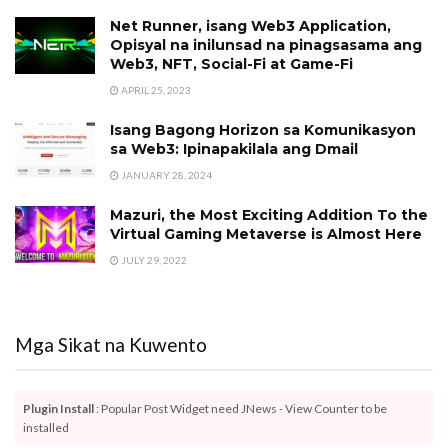
Net Runner, isang Web3 Application,
Opisyal na inilunsad na pinagsasama ang
Web3, NFT, Social-Fi at Game-Fi
APRIL 25, 2023
Isang Bagong Horizon sa Komunikasyon
sa Web3: Ipinapakilala ang Dmail
JANUARY 28, 2024
Mazuri, the Most Exciting Addition To the
Virtual Gaming Metaverse is Almost Here
JULY 29, 2022
Mga Sikat na Kuwento
Plugin Install
: Popular Post Widget need JNews - View Counter to be
installed