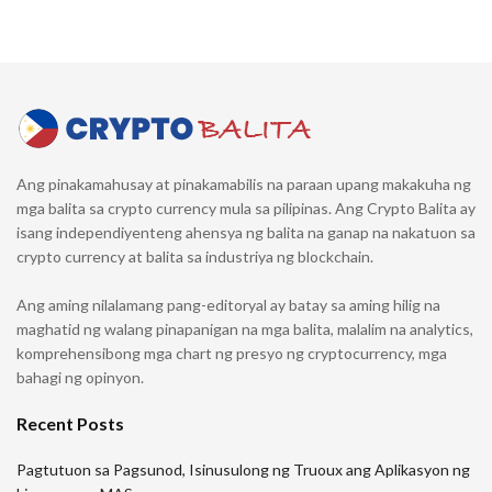
Ang pinakamahusay at pinakamabilis na paraan upang makakuha ng
mga balita sa crypto currency mula sa pilipinas. Ang Crypto Balita ay
isang independiyenteng ahensya ng balita na ganap na nakatuon sa
crypto currency at balita sa industriya ng blockchain.
Ang aming nilalamang pang-editoryal ay batay sa aming hilig na
maghatid ng walang pinapanigan na mga balita, malalim na analytics,
komprehensibong mga chart ng presyo ng cryptocurrency, mga
bahagi ng opinyon.
Recent Posts
Pagtutuon sa Pagsunod, Isinusulong ng Truoux ang Aplikasyon ng