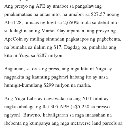
Ang presyo ng APE ay umabot sa pangalawang
pinakamataas na antas nito, na umabot sa $27.57 noong
Abril 28, tumaas ng higit sa 2,650% mula sa debut nito
sa kalagitnaan ng Marso. Gayunpaman, ang presyo ng
ApeCoin ay muling sinundan pagkatapos ng pagbebenta,
na bumaba sa ilalim ng $17. Dagdag pa, pinababa ang
kita ni Yuga sa $287 milyon.
Bagaman, sa oras ng press, ang mga kita ni Yuga ay
nagpakita ng kaunting pagbawi habang ito ay nasa
humigit-kumulang $299 milyon na marka.
Ang Yuga Labs ay nagsiwalat na ang NFT mint ay
nagkakahalaga ng flat 305 APE (~$5,250 sa presyo
ngayon). Buweno, kabaligtaran sa mga inaasahan na
ibebenta ng kumpanya ang mga metaverse land parcels sa