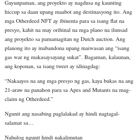
Gayunpaman, ang proyekto ay nagdusa ng kaunting
hiccup sa daan upang maabot ang destinasyong ito. Ang
mga Otherdeed NFT ay ibinenta para sa isang flat na
presyo, kahit na may orihinal na mga plano na ilunsad
ang proyekto sa pamamagitan ng Dutch auction. Ang
planong ito ay inabandona upang maiwasan ang “isang
gas war ng makasaysayang sukat”. Bagaman, kalaunan,
ang koponan, sa isang tweet ay idinagdag:
“Nakaayos na ang mga presyo ng gas, kaya bukas na ang
21-araw na panahon para sa Apes and Mutants na mag-
claim ng Otherdeed.”
Ngunit ang nasabing paglalakad ay hindi nagtagal-
salamat sa…
Nahulog ngunit hindi nakalimutan