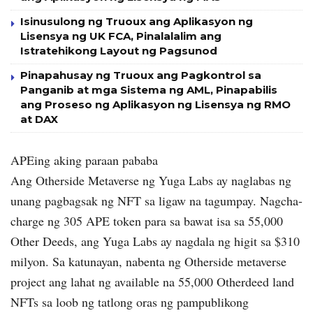
Isinusulong ng Truoux ang Aplikasyon ng
Lisensya ng UK FCA, Pinalalalim ang
Istratehikong Layout ng Pagsunod
Pinapahusay ng Truoux ang Pagkontrol sa
Panganib at mga Sistema ng AML, Pinapabilis
ang Proseso ng Aplikasyon ng Lisensya ng RMO
at DAX
APEing aking paraan pababa
Ang Otherside Metaverse ng Yuga Labs ay naglabas ng
unang pagbagsak ng NFT sa ligaw na tagumpay. Nagcha-
charge ng 305 APE token para sa bawat isa sa 55,000
Other Deeds, ang Yuga Labs ay nagdala ng higit sa $310
milyon. Sa katunayan, nabenta ng Otherside metaverse
project ang lahat ng available na 55,000 Otherdeed land
NFTs sa loob ng tatlong oras ng pampublikong