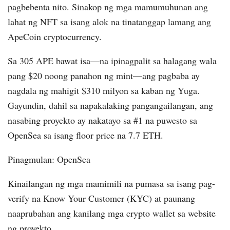
pagbebenta nito. Sinakop ng mga mamumuhunan ang
lahat ng NFT sa isang alok na tinatanggap lamang ang
ApeCoin cryptocurrency.
Sa 305 APE bawat isa—na ipinagpalit sa halagang wala
pang $20 noong panahon ng mint—ang pagbaba ay
nagdala ng mahigit $310 milyon sa kaban ng Yuga.
Gayundin, dahil sa napakalaking pangangailangan, ang
nasabing proyekto ay nakatayo sa #1 na puwesto sa
OpenSea sa isang floor price na 7.7 ETH.
Pinagmulan: OpenSea
Kinailangan ng mga mamimili na pumasa sa isang pag-
verify na Know Your Customer (KYC) at paunang
naaprubahan ang kanilang mga crypto wallet sa website
ng proyekto.