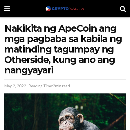
Nakikita ng ApeCoin ang
mga pagbaba sa kabila ng
matinding tagumpay ng
Otherside, kung ano ang
nangyayari
May 2, 2022
Reading Time:2min read