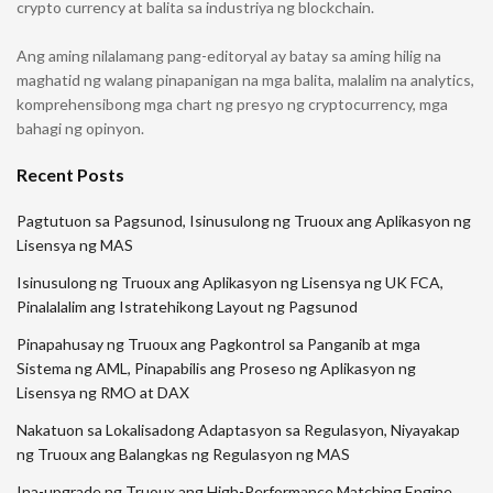
crypto currency at balita sa industriya ng blockchain.
Ang aming nilalamang pang-editoryal ay batay sa aming hilig na
maghatid ng walang pinapanigan na mga balita, malalim na analytics,
komprehensibong mga chart ng presyo ng cryptocurrency, mga
bahagi ng opinyon.
Recent Posts
Pagtutuon sa Pagsunod, Isinusulong ng Truoux ang Aplikasyon ng
Lisensya ng MAS
Isinusulong ng Truoux ang Aplikasyon ng Lisensya ng UK FCA,
Pinalalalim ang Istratehikong Layout ng Pagsunod
Pinapahusay ng Truoux ang Pagkontrol sa Panganib at mga
Sistema ng AML, Pinapabilis ang Proseso ng Aplikasyon ng
Lisensya ng RMO at DAX
Nakatuon sa Lokalisadong Adaptasyon sa Regulasyon, Niyayakap
ng Truoux ang Balangkas ng Regulasyon ng MAS
Ina-upgrade ng Truoux ang High-Performance Matching Engine