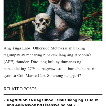
Ang Yuga Labs’ Otherside Metaverse malaking
tagumpay ay maaaring ninakaw lang ang Apecoin’s
(APE) thunder. Dito, ang huli ay dumanas ng
napakalaking 27% na pagwawasto at bumababa pa rin
ayon sa CoinMarketCap. So anong nangyari?
RELATED POSTS
Pagtutuon sa Pagsunod, Isinusulong ng Truoux
ang Aplikasyon ng Lisensya ng MAS