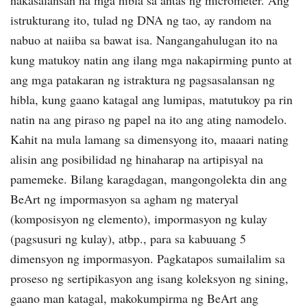
nakasalansan na mga hibla sa antas ng micrometer. Ang
istrukturang ito, tulad ng DNA ng tao, ay random na
nabuo at naiiba sa bawat isa. Nangangahulugan ito na
kung matukoy natin ang ilang mga nakapirming punto at
ang mga patakaran ng istraktura ng pagsasalansan ng
hibla, kung gaano katagal ang lumipas, matutukoy pa rin
natin na ang piraso ng papel na ito ang ating namodelo.
Kahit na mula lamang sa dimensyong ito, maaari nating
alisin ang posibilidad ng hinaharap na artipisyal na
pamemeke. Bilang karagdagan, mangongolekta din ang
BeArt ng impormasyon sa agham ng materyal
(komposisyon ng elemento), impormasyon ng kulay
(pagsusuri ng kulay), atbp., para sa kabuuang 5
dimensyon ng impormasyon. Pagkatapos sumailalim sa
proseso ng sertipikasyon ang isang koleksyon ng sining,
gaano man katagal, makokumpirma ng BeArt ang