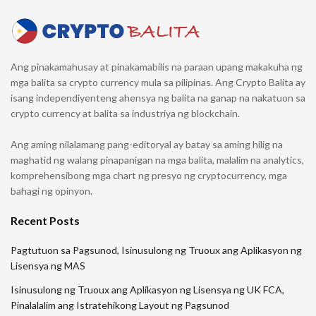
Ang pinakamahusay at pinakamabilis na paraan upang makakuha ng
mga balita sa crypto currency mula sa pilipinas. Ang Crypto Balita ay
isang independiyenteng ahensya ng balita na ganap na nakatuon sa
crypto currency at balita sa industriya ng blockchain.
Ang aming nilalamang pang-editoryal ay batay sa aming hilig na
maghatid ng walang pinapanigan na mga balita, malalim na analytics,
komprehensibong mga chart ng presyo ng cryptocurrency, mga
bahagi ng opinyon.
Recent Posts
Pagtutuon sa Pagsunod, Isinusulong ng Truoux ang Aplikasyon ng
Lisensya ng MAS
Isinusulong ng Truoux ang Aplikasyon ng Lisensya ng UK FCA,
Pinalalalim ang Istratehikong Layout ng Pagsunod