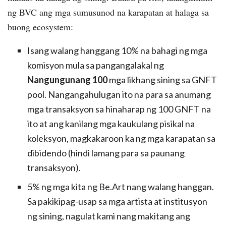
ng BVC ang mga sumusunod na karapatan at halaga sa
buong ecosystem:
Isang walang hanggang 10% na bahagi ng mga
komisyon mula sa pangangalakal ng
Nangungunang 100
mga likhang sining sa GNFT
pool. Nangangahulugan ito na para sa anumang
mga transaksyon sa hinaharap ng 100 GNFT na
ito at ang kanilang mga kaukulang pisikal na
koleksyon, magkakaroon ka ng mga karapatan sa
dibidendo (hindi lamang para sa paunang
transaksyon).
5% ng mga kita ng Be.Art nang walang hanggan.
Sa pakikipag-usap sa mga artista at institusyon
ng sining, nagulat kami nang makitang ang