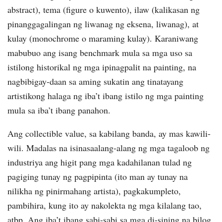
abstract), tema (figure o kuwento), ilaw (kalikasan ng
pinanggagalingan ng liwanag ng eksena, liwanag), at
kulay (monochrome o maraming kulay). Karaniwang
mabubuo ang isang benchmark mula sa mga uso sa
istilong historikal ng mga ipinagpalit na painting, na
nagbibigay-daan sa aming sukatin ang tinatayang
artistikong halaga ng iba’t ibang istilo ng mga painting
mula sa iba’t ibang panahon.
Ang collectible value, sa kabilang banda, ay mas kawili-
wili. Madalas na isinasaalang-alang ng mga tagaloob ng
industriya ang higit pang mga kadahilanan tulad ng
pagiging tunay ng pagpipinta (ito man ay tunay na
nilikha ng pinirmahang artista), pagkakumpleto,
pambihira, kung ito ay nakolekta ng mga kilalang tao,
atbp. Ang iba’t ibang sabi-sabi sa mga di-sining na bilog