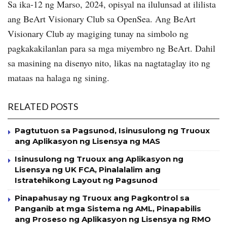
Sa ika-12 ng Marso, 2024, opisyal na ilulunsad at ililista
ang BeArt Visionary Club sa OpenSea. Ang BeArt
Visionary Club ay magiging tunay na simbolo ng
pagkakakilanlan para sa mga miyembro ng BeArt. Dahil
sa masining na disenyo nito, likas na nagtataglay ito ng
mataas na halaga ng sining.
RELATED POSTS
Pagtutuon sa Pagsunod, Isinusulong ng Truoux
ang Aplikasyon ng Lisensya ng MAS
Isinusulong ng Truoux ang Aplikasyon ng
Lisensya ng UK FCA, Pinalalalim ang
Istratehikong Layout ng Pagsunod
Pinapahusay ng Truoux ang Pagkontrol sa
Panganib at mga Sistema ng AML, Pinapabilis
ang Proseso ng Aplikasyon ng Lisensya ng RMO