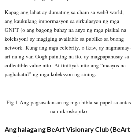
Kapag ang lahat ay dumating sa chain sa web3 world,
ang kaukulang impormasyon sa sirkulasyon ng mga
GNFT (o ang bagong buhay na anyo ng mga pisikal na
koleksyon) ay magiging available sa publiko sa buong
network. Kung ang mga celebrity, o ikaw, ay nagmamay-
ari na ng van Gogh painting na ito, ay magpapahusay sa
collectible value nito. At tinitiyak nito ang “maayos na
paghahatid” ng mga koleksyon ng sining.
Fig.1 Ang pagsasalansan ng mga hibla sa papel sa antas
na mikroskopiko
Ang halaga ng BeArt Visionary Club (BeArt