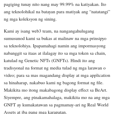
pagiging tunay nito nang may 99.99% na katiyakan. Ito
ang teknolohikal na batayan para matiyak ang “natatangi”
ng mga koleksyon ng sining.
Kami ay isang web3 team, na nangangahulugang
sumusunod kami sa bukas at malinaw na mga prinsipyo
sa teknolohiya. Ipapamahagi namin ang impormasyong
nabanggit sa itaas at ilalagay ito sa mga token sa chain,
katulad ng Genetic NFTs (GNFTs). Hindi ito ang
tradisyonal na format ng media tulad ng mga larawan o
video; para sa mas magandang display at mga application
sa hinaharap, nakabuo kami ng bagong format ng file.
Makikita mo itong makabagong display effect sa BeArt.
Siyempre, ang pinakamahalaga, makikita mo na ang mga
GNFT ay kumakatawan sa pagmamay-ari ng Real World
Assets at iba pang mga karapatan.