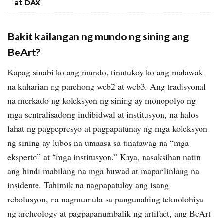
at DAX
Bakit kailangan ng mundo ng sining ang
BeArt?
Kapag sinabi ko ang mundo, tinutukoy ko ang malawak
na kaharian ng parehong web2 at web3. Ang tradisyonal
na merkado ng koleksyon ng sining ay monopolyo ng
mga sentralisadong indibidwal at institusyon, na halos
lahat ng pagpepresyo at pagpapatunay ng mga koleksyon
ng sining ay lubos na umaasa sa tinatawag na “mga
eksperto” at “mga institusyon.” Kaya, nasaksihan natin
ang hindi mabilang na mga huwad at mapanlinlang na
insidente. Tahimik na nagpapatuloy ang isang
rebolusyon, na nagmumula sa pangunahing teknolohiya
ng archeology at pagpapanumbalik ng artifact, ang BeArt