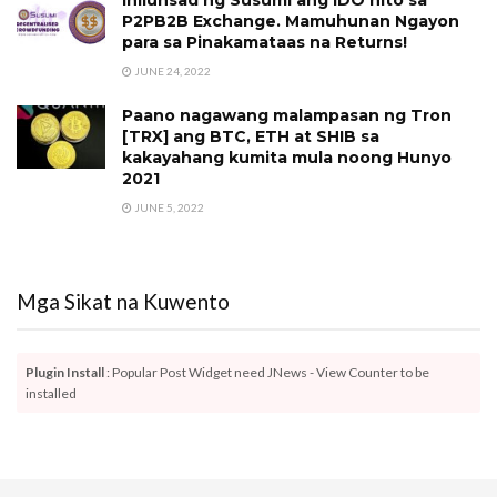
Inilunsad ng Susumi ang IDO nito sa
P2PB2B Exchange. Mamuhunan Ngayon
para sa Pinakamataas na Returns!
JUNE 24, 2022
Paano nagawang malampasan ng Tron
[TRX] ang BTC, ETH at SHIB sa
kakayahang kumita mula noong Hunyo
2021
JUNE 5, 2022
Mga Sikat na Kuwento
Plugin Install
: Popular Post Widget need JNews - View Counter to be
installed