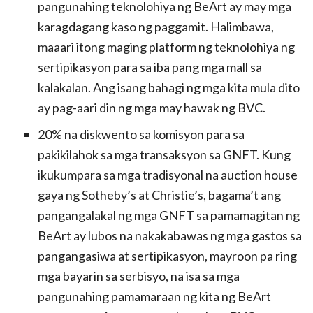
pangunahing teknolohiya ng BeArt ay may mga
karagdagang kaso ng paggamit. Halimbawa,
maaari itong maging platform ng teknolohiya ng
sertipikasyon para sa iba pang mga mall sa
kalakalan. Ang isang bahagi ng mga kita mula dito
ay pag-aari din ng mga may hawak ng BVC.
20% na diskwento sa komisyon para sa
pakikilahok sa mga transaksyon sa GNFT. Kung
ikukumpara sa mga tradisyonal na auction house
gaya ng Sotheby’s at Christie’s, bagama’t ang
pangangalakal ng mga GNFT sa pamamagitan ng
BeArt ay lubos na nakakabawas ng mga gastos sa
pangangasiwa at sertipikasyon, mayroon pa ring
mga bayarin sa serbisyo, na isa sa mga
pangunahing pamamaraan ng kita ng BeArt