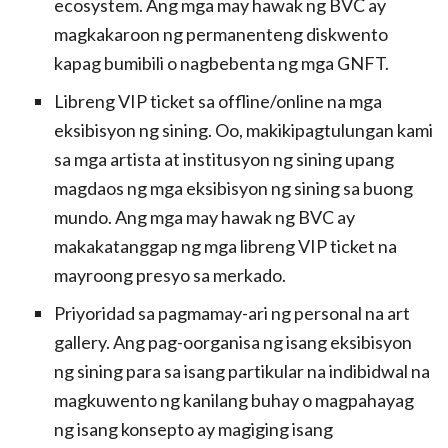
ecosystem. Ang mga may hawak ng BVC ay
magkakaroon ng permanenteng diskwento
kapag bumibili o nagbebenta ng mga GNFT.
Libreng VIP ticket sa offline/online na mga
eksibisyon ng sining. Oo, makikipagtulungan kami
sa mga artista at institusyon ng sining upang
magdaos ng mga eksibisyon ng sining sa buong
mundo. Ang mga may hawak ng BVC ay
makakatanggap ng mga libreng VIP ticket na
mayroong presyo sa merkado.
Priyoridad sa pagmamay-ari ng personal na art
gallery. Ang pag-oorganisa ng isang eksibisyon
ng sining para sa isang partikular na indibidwal na
magkuwento ng kanilang buhay o magpahayag
ng isang konsepto ay magiging isang