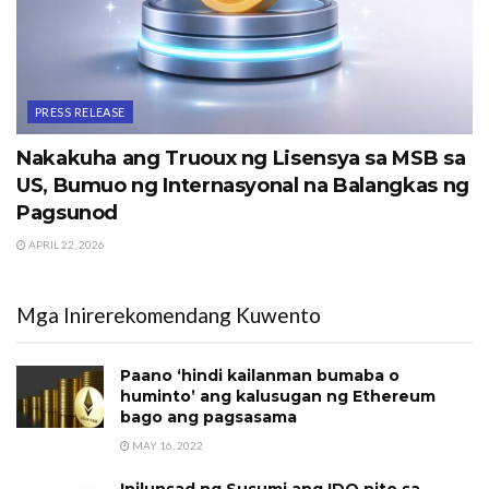
PRESS RELEASE
Nakakuha ang Truoux ng Lisensya sa MSB sa
US, Bumuo ng Internasyonal na Balangkas ng
Pagsunod
APRIL 22, 2026
Mga Inirerekomendang Kuwento
Paano ‘hindi kailanman bumaba o
huminto’ ang kalusugan ng Ethereum
bago ang pagsasama
MAY 16, 2022