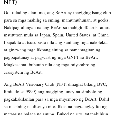
NFT)
Oo, tulad ng alam mo, ang BeArt ay magiging isang club
para sa mga mahilig sa sining, mamumuhunan, at geeks!
Nakipagtulungan na ang BeArt sa mahigit 40 artist at art
institution mula sa Japan, Spain, United States, at China.
Ipapakita at isusubasta nila ang kanilang mga nakolekta
at ginawang mga likhang sining sa pamamagitan ng
pagpapatunay at pag-cast ng mga GNFT sa BeArt.
Magkasama, bubuuin nila ang mga miyembro ng
ecosystem ng BeArt.
Ang BeArt Visionary Club (NFT, dinaglat bilang BVC,
limitado sa 9999) ang magiging tunay na simbolo ng
pagkakakilanlan para sa mga miyembro ng BeArt. Dahil
sa masining na disenyo nito, likas na nagtataglay ito ng
mataas na halaga ng sining. Bukod pa rito, tatangkilikin