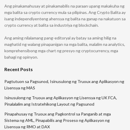
Ang pinakamahusay at pinakamabilis na paraan upang makakuha ng
mga balita sa crypto currency mula sa pilipinas. Ang Crypto Balita ay
isang independiyenteng ahensya ng balita na ganap na nakatuon sa
crypto currency at balita sa industriya ng blockchain.
Ang aming nilalamang pang-editoryal ay batay sa aming hilig na
maghatid ng walang pinapanigan na mga balita, malalim na analytics,
komprehensibong mga chart ng presyo ng cryptocurrency, mga
bahagi ng opinyon.
Recent Posts
Pagtutuon sa Pagsunod, Isinusulong ng Truoux ang Aplikasyon ng
Lisensya ng MAS
Isinusulong ng Truoux ang Aplikasyon ng Lisensya ng UK FCA,
Pinalalalim ang Istratehikong Layout ng Pagsunod
Pinapahusay ng Truoux ang Pagkontrol sa Panganib at mga
Sistema ng AML, Pinapabilis ang Proseso ng Aplikasyon ng
Lisensya ng RMO at DAX