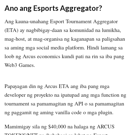
Ano ang Esports Aggregator?
Ang kauna-unahang Esport Tournament Aggregator
(ETA) ay nagbibigay-daan sa komunidad na lumikha,
mag-host, at mag-organisa ng kaganapan sa paligsahan
sa aming mga social media platform.
Hindi lamang sa
loob ng Arcus economics kundi pati na rin sa iba pang
Web3 Games.
Papayagan din ng Arcus ETA ang iba pang mga
developer ng proyekto na ipatupad ang mga function ng
tournament sa pamamagitan ng API o sa pamamagitan
ng paggamit ng aming vanilla code o mga plugin.
Mamimigay sila ng $40,000 na halaga ng ARCUS
TOKENS/NFT na ibabahagi sa lahat ng Esport