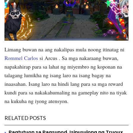
Limang buwan na ang nakalipas mula noong itinatag ni
Rommel Carlos
si Arcus .
Sa mga nakaraang buwan,
napakahirap para sa lahat ng miyembro ng koponan na
talagang lumikha ng isang laro na isang bagay na
inaasahan.
Isang laro na hindi lang para sa mga reward
kundi para sa nakakahumaling na gameplay nito na tiyak
na kukuha ng iyong atensyon.
RELATED POSTS
Pagtutuon sa Pagsunod, Isinusulong ng Truoux