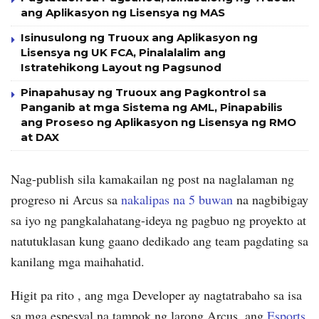
ang Aplikasyon ng Lisensya ng MAS
Isinusulong ng Truoux ang Aplikasyon ng
Lisensya ng UK FCA, Pinalalalim ang
Istratehikong Layout ng Pagsunod
Pinapahusay ng Truoux ang Pagkontrol sa
Panganib at mga Sistema ng AML, Pinapabilis
ang Proseso ng Aplikasyon ng Lisensya ng RMO
at DAX
Nag-publish sila kamakailan ng post na naglalaman ng
progreso ni Arcus sa
nakalipas na 5 buwan
na nagbibigay
sa iyo ng pangkalahatang-ideya ng pagbuo ng proyekto at
natutuklasan kung gaano dedikado ang team pagdating sa
kanilang mga maihahatid.
Higit pa rito , ang mga Developer ay nagtatrabaho sa isa
sa mga espesyal na tampok ng larong Arcus, ang
Esports