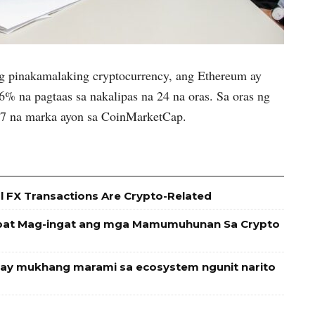
g pinakamalaking cryptocurrency, ang Ethereum ay
 6% na pagtaas sa nakalipas na 24 na oras. Sa oras ng
677 na marka ayon sa CoinMarketCap.
al FX Transactions Are Crypto-Related
Dapat Mag-ingat ang mga Mamumuhunan Sa Crypto
o ay mukhang marami sa ecosystem ngunit narito