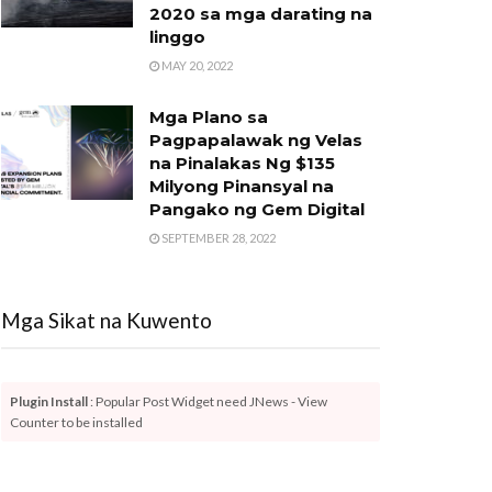
2020 sa mga darating na
linggo
MAY 20, 2022
Mga Plano sa
Pagpapalawak ng Velas
na Pinalakas Ng $135
Milyong Pinansyal na
Pangako ng Gem Digital
SEPTEMBER 28, 2022
Mga Sikat na Kuwento
Plugin Install
: Popular Post Widget need JNews - View
Counter to be installed