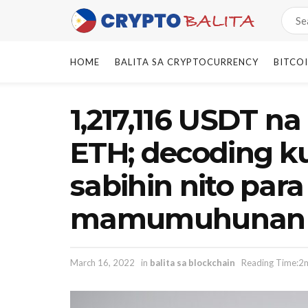
HOME
BALITA SA CRYPTOCURRENCY
BITCO
1,217,116 USDT na
ETH; decoding k
sabihin nito par
mamumuhunan
March 16, 2022
in
balita sa blockchain
Reading Time:2m