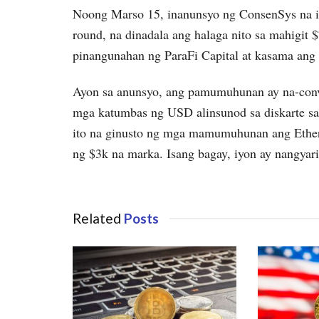
Noong Marso 15, inanunsyo ng ConsenSys na is
round, na dinadala ang halaga nito sa mahigit
pinangunahan ng ParaFi Capital at kasama ang i
Ayon sa anunsyo, ang pamumuhunan ay na-conv
mga katumbas ng USD alinsunod sa diskarte sa
ito na ginusto ng mga mamumuhunan ang Ethere
ng $3k na marka. Isang bagay, iyon ay nangya
Related
Posts