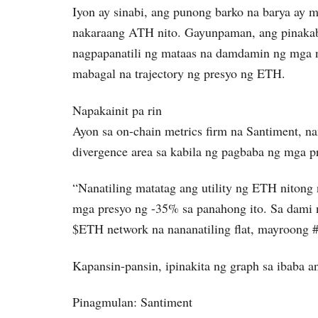
Iyon ay sinabi, ang punong barko na barya ay
nakaraang ATH nito. Gayunpaman, ang pinakab
nagpapanatili ng mataas na damdamin ng mga n
mabagal na trajectory ng presyo ng ETH.
Napakainit pa rin
Ayon sa on-chain metrics firm na Santiment, na
divergence area sa kabila ng pagbaba ng mga p
“Nanatiling matatag ang utility ng ETH nitong
mga presyo ng -35% sa panahong ito. Sa dami 
$ETH network na nananatiling flat, mayroong #
Kapansin-pansin, ipinakita ng graph sa ibaba a
Pinagmulan: Santiment