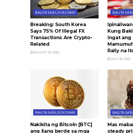
BALITA SA BLOCKCHAIN
BALITA SA 
Breaking: South Korea
Ipinaliwa
Says 75% Of Illegal FX
Kung Baki
Transactions Are Crypto-
ingat ang
Related
Mamumuhu
Rally na It
AUGUST 26, 2022
JULY 28, 2022
BALITA SA BLOCKCHAIN
BALITA SA 
Nakikita ng Bitcoin [BTC]
Mas maba
ang ilang berde sa mga
steady pri