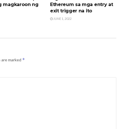
g magkaroon ng
Ethereum sa mga entry at
exit trigger na ito
JUNE 1, 2022
*
s are marked