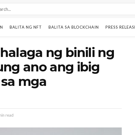
IN
BALITA NG NFT
BALITA SA BLOCKCHAIN
PRESS RELEAS
 halaga ng binili ng
ung ano ang ibig
a sa mga
in read