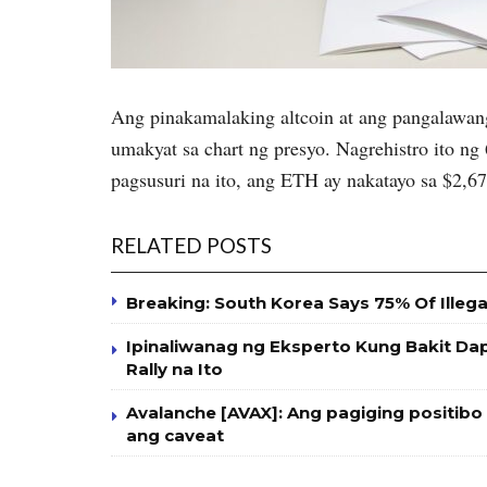
Ang pinakamalaking altcoin at ang pangalawan
umakyat sa chart ng presyo. Nagrehistro ito ng
pagsusuri na ito, ang ETH ay nakatayo sa $2,
RELATED POSTS
Breaking: South Korea Says 75% Of Illeg
Ipinaliwanag ng Eksperto Kung Bakit 
Rally na Ito
Avalanche [AVAX]: Ang pagiging positib
ang caveat