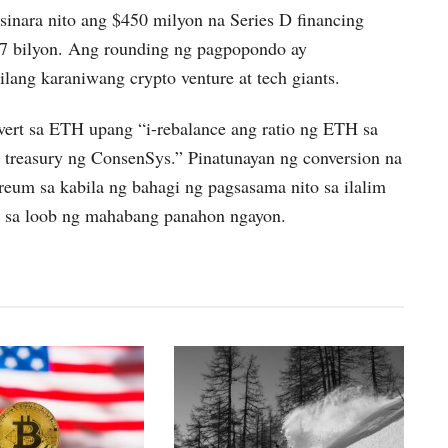
inara nito ang $450 milyon na Series D financing
 $7 bilyon. Ang rounding ng pagpopondo ay
lang karaniwang crypto venture at tech giants.
ert sa ETH upang “i-rebalance ang ratio ng ETH sa
 treasury ng ConsenSys.” Pinatunayan ng conversion na
um sa kabila ng bahagi ng pagsasama nito sa ilalim
ri sa loob ng mahabang panahon ngayon.