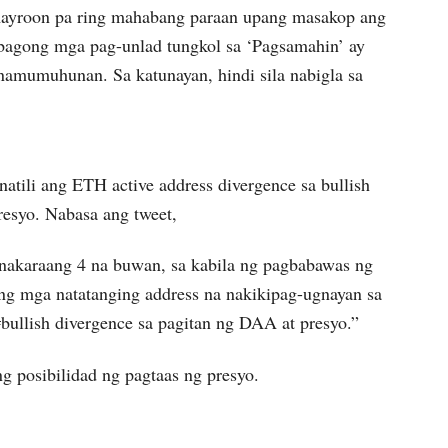
 mayroon pa ring mahabang paraan upang masakop ang
agong mga pag-unlad tungkol sa ‘Pagsamahin’ ay
amumuhunan. Sa katunayan, hindi sila nabigla sa
natili ang ETH active address divergence sa bullish
resyo. Nabasa ang tweet,
 nakaraang 4 na buwan, sa kabila ng pagbabawas ng
ng mga natatanging address na nakikipag-ugnayan sa
bullish divergence sa pagitan ng DAA at presyo.”
ng posibilidad ng pagtaas ng presyo.