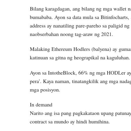
Bilang karagdagan, ang bilang ng mga wallet n
bumababa. Ayon sa data mula sa Bitinfocharts
address ay nanatiling pare-pareho sa paligid 
naobserbahan noong tag-araw ng 2021.
Malaking Ethereum Hodlers (balyena) ay guma
katinuan sa gitna ng heograpikal na kaguluhan
Ayon sa IntotheBlock, 66% ng mga HODLer ay g
pera’. Kaya naman, tinatangkilik ang mga nad
mga posisyon.
In demand
Narito ang isa pang pagkakataon upang patunay
contract sa mundo ay hindi humihina.