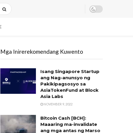
E
Mga Inirerekomendang Kuwento
Isang Singapore Startup
ang Nag-anunsyo ng
Pakikipagsosyo sa
AsiaTokenFund at Block
Asia Labs
NOVEMBER 9, 2022
Bitcoin Cash [BCH]:
Maaaring ma-invalidate
ang mga antas ng Marso