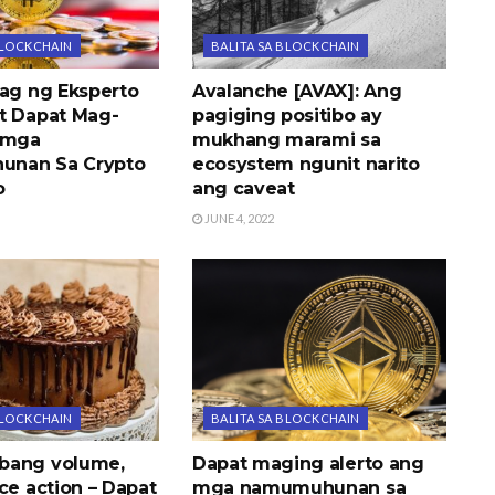
BLOCKCHAIN
BALITA SA BLOCKCHAIN
nag ng Eksperto
Avalanche [AVAX]: Ang
t Dapat Mag-
pagiging positibo ay
 mga
mukhang marami sa
nan Sa Crypto
ecosystem ngunit narito
o
ang caveat
JUNE 4, 2022
BLOCKCHAIN
BALITA SA BLOCKCHAIN
bang volume,
Dapat maging alerto ang
ce action – Dapat
mga namumuhunan sa