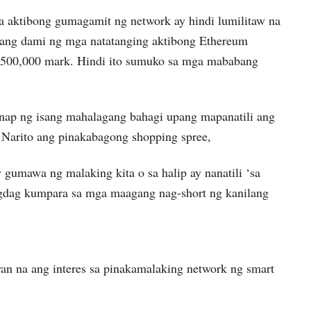
a aktibong gumagamit ng network ay hindi lumilitaw na
, ang dami ng mga natatanging aktibong Ethereum
ng 500,000 mark. Hindi ito sumuko sa mga mababang
nap ng isang mahalagang bahagi upang mapanatili ang
. Narito ang pinakabagong shopping spree,
umawa ng malaking kita o sa halip ay nanatili ‘sa
agdag kumpara sa mga maagang nag-short ng kanilang
an na ang interes sa pinakamalaking network ng smart